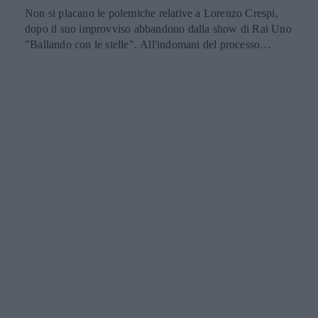
Non si placano le polemiche relative a Lorenzo Crespi,
dopo il suo improvviso abbandono dalla show di Rai Uno
"Ballando con le stelle". All'indomani del processo
pubblico fortemente caldeggiato dagli autori e dalla
conduttrice Milly Carlucci, ora è la sua coach a prendere la
parola: Natalia Titova. La prorompente ballerina si è
confidata con il settimanale "Vero", esprimendo, senza
troppi giri di parole, il suo disappunto: Non mi è mai
capitata una cosa del genere. Trovo il suo comportamento
veramente scorretto nei confronti degli altri concorrenti e
anche del pubblico che ci segue da casa. Da buona
sportiva non accetto un gesto del genere. Proprio lei, che
ai primi segnali di insofferenza da parte dell'attore, era
stata sempre accomodante e diplomatica, non riesce più a
nascondere la delusione nei suoi confronti e racconta di
come sia entrata nel panico scoprendo la scomparsa di
Crespi a pochi secondi dalla loro esibizione, in diretta TV:
Non ci ho capito nulla. Mi stavo preparando, mi sono
girata per cercarlo ma Lorenzo non era dietro di me. Non
so quale molla sia scattata nella sua testa subito dopo aver