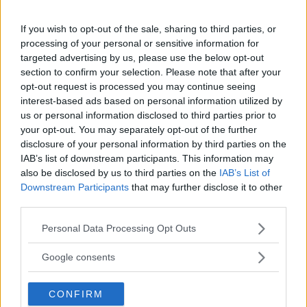
If you wish to opt-out of the sale, sharing to third parties, or
processing of your personal or sensitive information for
targeted advertising by us, please use the below opt-out
section to confirm your selection. Please note that after your
opt-out request is processed you may continue seeing
interest-based ads based on personal information utilized by
ISOLA DEI FAMOSI
us or personal information disclosed to third parties prior to
Davide Di Porto: dal fitness di
your opt-out. You may separately opt-out of the further
disclosure of your personal information by third parties on the
Flop.Tv all'Isola dei Famosi
IAB’s list of downstream participants. This information may
also be disclosed by us to third parties on the
IAB’s List of
Downstream Participants
that may further disclose it to other
Per i seguaci di YouTube e dintorni è un mito da tempo.
third parties.
Ora si appresta a fare il grande salto verso la vera
popolarità: stiamo parlando di Davide Di Porto, personal
Please note that this website/app uses one or more Google
Personal Data Processing Opt Outs
trainer romano che farà parte del gruppo di concorrenti
services and may gather and store information including but
"non famosi" scelti da Simona Ventura per la nuova
not limited to your visit or usage behaviour. You may click to
Google consents
edizione de "L'Isola dei Famosi". Una certa popolarità,
grant or deny consent to Google and its third-party tags to
però, il ruspante 48enne l'ha già raggiunta su Internet
use your data for below specified purposes in below Google
CONFIRM
grazie al suo "In Forma con Davide", prodotto da Flop.tv:
consent section.