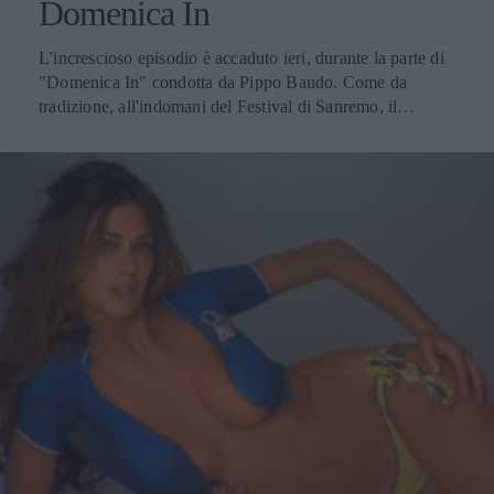
Domenica In
certo il tempo di riposare sugli allori: ancora fresca del
successo di Sanremo, ha pubblicato sia un libro dedicato
L'increscioso episodio è accaduto ieri, durante la parte di
proprio alla sue esperienza con la maternità, "Aspettando
"Domenica In" condotta da Pippo Baudo. Come da
Te", che un album di sigle televisive cantate da lei e che
tradizione, all'indomani del Festival di Sanremo, il
porta il suo nome. È imminente, inoltre, la prossima
contenitore domenicale di Rai Uno ospita tutti i
edizione "Ti Lascio una Canzone", dove tornerà su Rai
protagonisti della kermesse canora, che ripropongono le
Uno, in prima serata, a far cantare i suoi baby fenomeni.
loro canzoni. Accogliendo Arisa, invitata a cantare la sua
"Malamorenò", il conduttore inizia ad ironizzare
pesantemente sulla presenza delle Sorelle Marinetti nel
ruolo di sue cortiste, mettendo la simpatica cantante
visibilmente in imbarazzo. Dopo averle chiesto dove erano
finite e averle chiamate volontariamente Sorelle Bandiera,
riferendosi al gruppo en travesti che animava "L'altra
Domenica di Renzo Arbore alla fine degli anni '70,
continua lo sproloquio. Cita il padre del Futurismo, Filippo
Tommaso Marinetti, sbagliandone il nome in Francesco,
chiede il perché ad Arisa della loro presenza con lei al
Festival e, inoltre, la incalza sui motivi della mancata scelta
di "donne normali" per il ritornello. La giovane interprete,