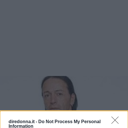
visto il video che lo riguardava, comunque non c'è nessun
motivo valido per abbandonare una gara in quel modo!
Messa da parte l'amarezza, però, Natalia trova il tempo
anche di esprimere la sua ammirazione per due concorrenti
di questa edizione di "Ballando con le stelle": Barbara De
Rossi e Stefano Pantano. Della prima dice di apprezzare la
solarità e l'impegno: È l'unica che, fin dall'inizio, è sempre
con il sorriso, si sta impegnando e ce la sta mettendo tutta.
Le sue esibizioni, credetemi, sono veramente notevoli. Del
secondo, invece, lo spirito agonistico: Se non avessi
ballato con Crespi avrei voluto farlo con Pantano. Sa
soffrire per le sconfitte e rialzarsi per andare avanti. A
buon intenditor, poche parole.
diredonna.it -
Do Not Process My Personal
Information