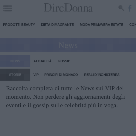
PRODOTTI BEAUTY
DIETA DIMAGRANTE
MODA PRIMAVERA ESTATE
CON
News
NEWS
ATTUALITÀ
GOSSIP
STORIE
VIP
PRINCIPI DI MONACO
REALI D'INGHILTERRA
Raccolta completa di tutte le News sui VIP del
momento. Non perdere gli aggiornamenti degli
eventi e il gossip sulle celebrità più in voga.