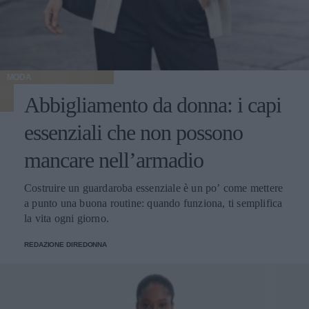
parmigiano grattugiati. Condite con un filo di olio
extravergine di oliva e infornate a 180° C per 30 minuti
fino a doratura. Fate riposare alcuni minuti e servite.
MODA
Abbigliamento da donna: i capi
essenziali che non possono
mancare nell’armadio
Costruire un guardaroba essenziale è un po’ come mettere
a punto una buona routine: quando funziona, ti semplifica
la vita ogni giorno.
REDAZIONE DIREDONNA