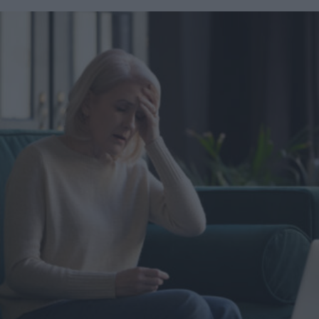
ricette pensati per chi segue questo regime, rendendo più
umidi o creme ricche proprio sotto al patch, rischi che si
semplice la fase iniziale. Cos'è la dieta chetogenica e come
stacchi oppure che faccia una piega e diventi un magnete
induce la chetosi La dieta chetogenica è un regime
per pelucchi e polvere. Quanto tempo tenerlo su (e come
alimentare a bassissimo contenuto di carboidrati che porta
capire che ha lavorato) In genere si lascia in posa diverse
l'organismo in uno stato chiamato chetosi. Quando i
ore: c’è chi li mette la sera e li toglie al mattino, chi li usa
carboidrati scendono sotto i 50 grammi giornalieri, il corpo
di giorno come scudo anti-tocco. Un segnale classico è
esaurisce le riserve di glicogeno e inizia a produrre corpi
quando il patch diventa opaco o leggermente biancastro al
chetonici nel fegato a partire dai grassi. La ripartizione dei
centro, segno che ha assorbito. A quel punto, cambiarlo ha
macronutrienti è precisa: circa 70% di grassi, 25% di
senso. Se lo togli dopo mezz’ora per controllare “com’è
proteine e 5% di carboidrati. Questo equilibrio mantiene
sotto”, stai un po’ sabotando l’idea di barriera protettiva. Il
stabile la glicemia e riduce i picchi insulinici. La chetosi
momento del distacco: niente strappi da ceretta
nutrizionale inizia di solito dopo 2-4 giorni di restrizione,
improvvisata Staccalo lentamente, tenendo la pelle ferma
anche se il tempo varia in base all'attività fisica e alle
con un dito. Se è molto aderente, inumidisci leggermente i
riserve di glicogeno iniziali. I benefici della dieta keto per
bordi con acqua tiepida. Poi valuta: se l’area è arrossata,
le donne La dieta chetogenica offre vantaggi specifici
scegli una crema lenitiva leggera; se è ancora attiva, puoi
legati al controllo del peso e alla stabilità energetica. I
applicarne uno nuovo, ma senza trasformare il patch in una
corpi chetonici riducono il senso di fame agendo sulla
punizione a tempo indeterminato. Errori comuni che fanno
grelina, l'ormone che stimola l'appetito. Ecco i benefici più
odiare i cerotti (pur non essendo colpa loro) Metterli su un
documentati: Controllo del peso: minore produzione di
brufolo “chiuso” sperando nel miracolo Se non c’è
insulina e maggiore sazietà tra i pasti Energia stabile:
apertura o materiale superficiale, l’idrocolloide ha poco da
assenza dei cali glicemici tipici delle diete ricche di