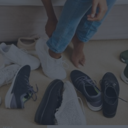
questo tipo di snack come un aiuto nelle routine
equilibrate, poiché oltre ad apportare nutrienti preziosi,
facilitano la scelta di opzioni più consapevoli nei momenti
in cui tende a comparire la fame impulsiva. Continua a
leggere: Merende sane e facili da preparare 3. Sono facili
da preparare in casa Un altro dei loro vantaggi è che puoi
prepararle in casa in modo semplice, adattandole a ciò che
hai disponibile in dispensa. Esistono anche opzioni già
pronte con formule più curate, povere di zuccheri aggiunti
e sale, che si adattano bene alla vita quotidiana. Se decidi
di prepararle in casa, puoi combinare ingredienti come
avena, mandorle, noci, nocciole o anacardi, e semi come
chia, lino, sesamo, girasole o zucca. Questi ingredienti
apportano consistenza e fanno sì che ogni barretta abbia un
profilo diverso a seconda della miscela che scegli. Per
dolcificarle in modo più naturale, puoi ricorrere a opzioni
come banana matura schiacciata, datteri, uvetta, un po' di
miele o sciroppo d'acero. Poi basta mescolare, compattare
bene l'impasto, lasciarlo raffreddare e tagliarlo in porzioni.
In pochi minuti puoi avere uno snack sano e pronto per la