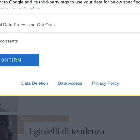
 to Google and its third-party tags to use your data for below specifi
ogle consent section.
MODA
l Data Processing Opt Outs
Moda Primavera Estate
2022, le tendenze
consents
guardano al passato
CONFIRM
Abiti cut out, balze, rouches, bianco e nero
e il ritorno della vita bassa: le tendenze
dalla capitale francese guardano al passato
Data Deletion
Data Access
Privacy Policy
MARTA FRANCESCA PULVIRENTI
MODA
I gioielli di tendenza