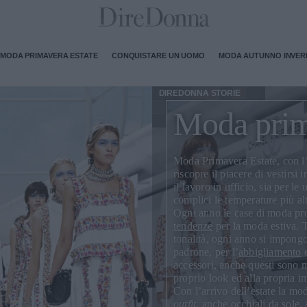
MODA PRIMAVERA ESTATE
CONQUISTARE UN UOMO
MODA AUTUNNO INVE
DIREDONNA STORIE
Moda prim
Moda Primavera Estate
, con l
riscopre il piacere di vestirsi 
il lavoro in ufficio, sia per le
complici le temperature più alt
Ogni anno le case di moda 
tendenze
per la moda estiva. T
tonalità
, ogni anno si impongo
padrone, per l’
abbigliamento
e
accessori
, anche questi sono m
proprio look ed alla propria 
Con l’arrivo dell’estate la mo
outfit
, anche
occhiali da sole
,