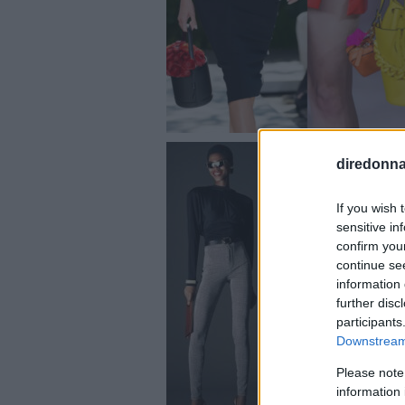
diredonna.
If you wish 
sensitive in
confirm you
continue se
information 
further disc
participants
Downstream 
Please note
information 