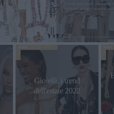
il look, non meno importanti di
abbinare ai nuovi acquisti esal
MODA
MODA
B
Gioielli, i trend
dell'estate 2022