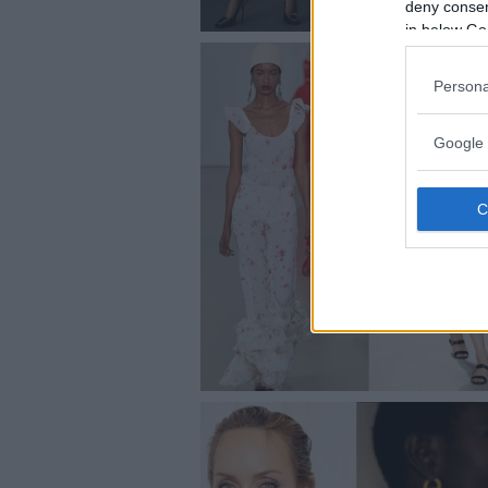
deny consent
in below Go
Persona
Google 