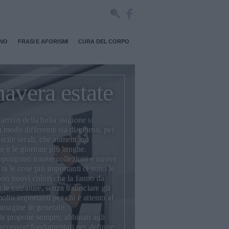
RNO
FRASI E AFORISMI
CURA DEL CORPO
avera estate
’arrivo della bella stagione si
in modo differente sia di giorno, per
 uscite serali, che aumentano
e e le giornate più lunghe.
propongono
nuove collezioni
e nuove
ra le cose più importanti ci sono le
no nuovi colori che la fanno da
 le calzature, senza tralasciare gli
olto importanti per chi è attento al
immagine in generale.
da propone sempre, abbinati agli
 accessori fondamentali per definire