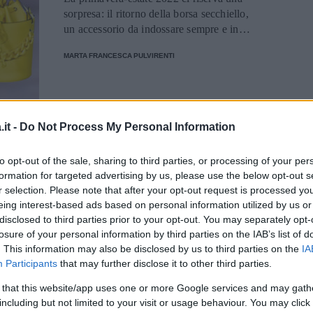
sorpresa: il ritorno della borsa secchiello,
un accessorio da indossare sempre e in
ogni occasione perché in versioni mini e
MARTA FRANCESCA PULVIRENTI
maxi
MODA
it -
Do Not Process My Personal Information
Scarpe e borse, i trend
to opt-out of the sale, sharing to third parties, or processing of your per
che indosseremo la
formation for targeted advertising by us, please use the below opt-out s
r selection. Please note that after your opt-out request is processed y
prossima estate
eing interest-based ads based on personal information utilized by us or
disclosed to third parties prior to your opt-out. You may separately opt-
Le tendenze da Parigi raccontano di tacchi
losure of your personal information by third parties on the IAB’s list of
a spillo e borse piccole e preziose da
. This information may also be disclosed by us to third parties on the
IA
portare a tracolla
Participants
that may further disclose it to other third parties.
 that this website/app uses one or more Google services and may gath
MARTA FRANCESCA PULVIRENTI
including but not limited to your visit or usage behaviour. You may click 