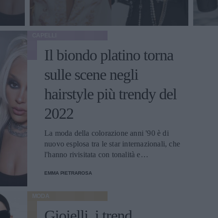
CAPELLI
Il biondo platino torna
sulle scene negli
hairstyle più trendy del
2022
La moda della colorazione anni '90 è di
nuovo esplosa tra le star internazionali, che
l'hanno rivisitata con tonalità e
acconciature originali e resa così popolare
EMMA PIETRAROSA
nelle tendenze della primavera-estate di
quest'anno.
MODA
Gioielli, i trend