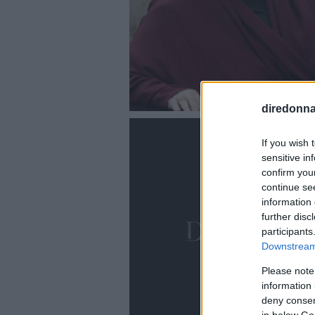
diredonna.
If you wish 
sensitive in
confirm you
continue se
information 
further disc
participants
Downstream 
Please note
information 
deny consent
in below Go