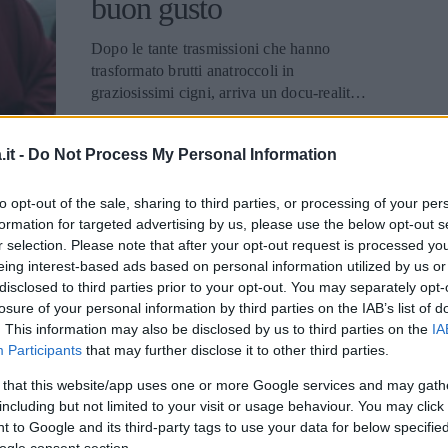
buon gusto
Dopo le tante trasmissioni che hanno
trasformato brutti anatroccoli in
graziosissimi cigni, arriva un docu-reality
che insegnerà alle donne italiane come
evitare scivoloni di stile. Questa nuova
it -
Do Not Process My Personal Information
trasmissione si chiamerà "Io Donna Buccia
AMORE
di Banana" e sarà condotta dalla
famosissima giornalista di moda Giusy
to opt-out of the sale, sharing to third parties, or processing of your per
Le 10 migliori bugie
formation for targeted advertising by us, please use the below opt-out s
Ferrè, già nota in televisione per aver
r selection. Please note that after your opt-out request is processed y
partecipato come giudice a Italia's Next
degli uomini
eing interest-based ads based on personal information utilized by us or
Top Model. Affiancheranno la Ferrè due
disclosed to third parties prior to your opt-out. You may separately opt-
stylist che, ogni settimana, si sfideranno
L'argomento è stato trattato innumerevoli
losure of your personal information by third parties on the IAB’s list of
per riuscire a trasformare due persone
volte, non ultimo nel film "La verità è che
. This information may also be disclosed by us to third parties on the
IA
senza gusto in esempi di classe. Al termine
non gli piaci abbastanza", tuttavia esistono
Participants
that may further disclose it to other third parties.
del programma verrà poi proclamato il
ancora donne che quando si invaghiscono
campione di stile. Durante ogni puntata
 that this website/app uses one or more Google services and may gath
perdono ogni raziocinio. Per tutte loro è
Giusy Ferrè dispenserà consigli e
including but not limited to your visit or usage behaviour. You may click 
stato redatto un utilissimo decalogo sulle
informazioni riguardo al mondo degli abiti
 to Google and its third-party tags to use your data for below specifi
bugie che gli uomini amano dirci più
e degli accessori, così che le telespettatrici
ogle consent section.