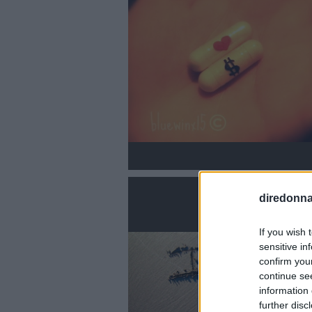
diredonna.
If you wish 
sensitive in
confirm you
continue se
information 
further disc