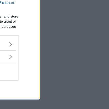
B’s List of
er and store
to grant or
ed purposes