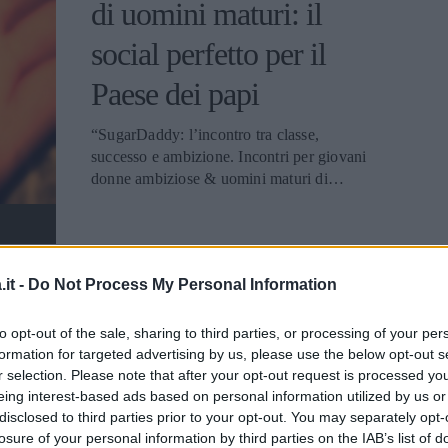
di uomini maturi: il
social perfetto per il
Paese dei papi
“SugarDaddy: l’incontro tra classe,
successo e ambizione. Incontri per giovani
donne ambiziose & uomini maturi di
successo”. Ho riletto più volte questo
incipit di uno spassoso portale di dating in
cui mi sono imbattuta durante una delle
mie scorribande notturne: Sugardaddy.it.
it -
Do Not Process My Personal Information
Inizialmente ho pensato che si trattasse di
Amore sui Social
un sito fake. Magari qualche smanettone
con uno spiccato senso dell’umorismo e
to opt-out of the sale, sharing to third parties, or processing of your per
Network: Facebook
formation for targeted advertising by us, please use the below opt-out s
una strana tendenza verso la critica sociale
bifronte ovvero cuori e
r selection. Please note that after your opt-out request is processed y
non esente da venature moralistiche e
eing interest-based ads based on personal information utilized by us or
pericolosamente filo-comuniste, aveva
corna 2.0
disclosed to third parties prior to your opt-out. You may separately opt-
messo in piedi questa creatura per
losure of your personal information by third parties on the IAB’s list of
stigmatizzare un costume piuttosto diffuso