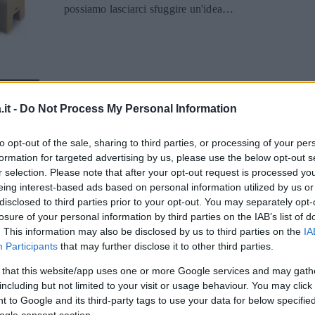
possiamo lasciarci sfuggire un'idea
davvero molto interessante sotto vari
aspetti, dove i materiali di riciclo utilizzati
e la versatilità del prodotto sono i punti di
forza di questa curiosa sedia. Stiamo
parlando di FlexibleLove, realizzata dal
designer Chinsen Chiu, originario di
it -
Do Not Process My Personal Information
Taiwan. Grazie al blog Noquedanblogs
DESIGN
siamo risaliti alle immagini e a un video
to opt-out of the sale, sharing to third parties, or processing of your per
Due in uno: il design
interessante, dove viene mostrato come
formation for targeted advertising by us, please use the below opt-out s
funziona la sedia. Il designer ha ritagliato
r selection. Please note that after your opt-out request is processed y
multifunzionale
due sagome di un archetipo di seduta, in
eing interest-based ads based on personal information utilized by us or
mezzo alle quali abbiamo un sistema
disclosed to third parties prior to your opt-out. You may separately opt-
alveare che tiene salde e unite le estremità.
Come spesso accade per i progetti di
losure of your personal information by third parties on the IAB’s list of
I materiali con cui è fatto questo prodotto
design, la forma rende accattivante molti
. This information may also be disclosed by us to third parties on the
IA
sono legno e carta riciclati, in perfetto stile
progetti contemporanei, ma spesso viene
Participants
that may further disclose it to other third parties.
eco-friendly. La struttura si può aprire o
lasciata in disparte la sua funzionalità e
 that this website/app uses one or more Google services and may gath
chiudere a fisarmonica, espandendo la
praticità. Pian piano si affacciano sempre
including but not limited to your visit or usage behaviour. You may click 
seduta o riducendola a nostro piacimento.
più designer che mettono però in primo
 to Google and its third-party tags to use your data for below specifi
Il designer offre due versioni di questa
piano altri fattori, senza tralasciare l'estetica
ogle consent section.