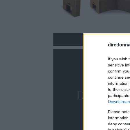
diredonna.
If you wish 
sensitive in
confirm you
continue se
information 
further disc
participants
Downstream 
Please note
information 
deny consent
in below Go