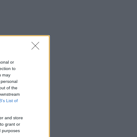
sonal or
ection to
ou may
 personal
out of the
 downstream
B’s List of
er and store
to grant or
ed purposes