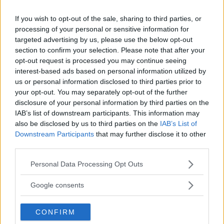
Stato. È stucchevole come in questo Paese chi produce
trash o nefandezze venga arruolato per alzare gli indici di
If you wish to opt-out of the sale, sharing to third parties, or
ascolto. Ma nel caso di Busi non si può soprassedere. Ha
processing of your personal or sensitive information for
detto che la pedofilia non è un reato e deve assumersi le
targeted advertising by us, please use the below opt-out
proprie responsabilità, così come la RAI deve dare conto
section to confirm your selection. Please note that after your
all'azionista di maggioranza, cioè il popolo che paga il
opt-out request is processed you may continue seeing
canone obbligatoriamente. Ci aspettiamo una presa di
interest-based ads based on personal information utilized by
posizione da parte della RAI. Ne abbiamo il diritto. Non è
us or personal information disclosed to third parties prior to
da meno Antonio Marziale, presidente dell'Osservatorio
your opt-out. You may separately opt-out of the further
sui diritti dei minori, che afferma: Continuiamo
disclosure of your personal information by third parties on the
IAB’s list of downstream participants. This information may
incessantemente a ricevere vibrate proteste contro la
also be disclosed by us to third parties on the
IAB’s List of
permanenza dello scrittore Aldo Busi all'Isola dei Famosi,
Downstream Participants
that may further disclose it to other
a causa delle dichiarazioni pro-pedofilia rese anni or sono
third parties.
nel corso di una puntata del Maurizio Costanzo Show. La
società gode di una coscienza critica che non dimentica e
Please note that this website/app uses one or more Google
Personal Data Processing Opt Outs
che fa quadrato intorno alla difesa dei bambini rispetto a
services and may gather and store information including but
un reato che Busi ha inequivocabilmente assolto. Non è
not limited to your visit or usage behaviour. You may click to
Google consents
accettabile che un apologeta diventi modello di riferimento
grant or deny consent to Google and its third-party tags to
di una produzione televisiva di successo. Ma in cosa
use your data for below specified purposes in below Google
CONFIRM
consistono le dichiarazioni scioccanti di Busi? Qui sotto i
consent section.
video incriminati.