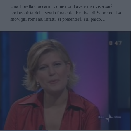
Una Lorella Cuccarini come non l'avete mai vista sarà
protagonista della serata finale del Festival di Sanremo. La
showgirl romana, infatti, si presenterà, sul palco
dell'Ariston, ricoperta solo di una chitarra bianca in una
coreografia tratta dal musical "Il pianeta proibito" di Bob
Carlton, curato nella versione italiana da Luca Tommasini.
La più amata dagli italiani, con la sua esibizione, tenterà di
risollevare gli ascolti in calo delle ultime edizioni della
manifestazione canora. Ci riuscirà? La sua provocazione
sembra essere una risposta, non tanto velata, al trash
imperante delle varie trasmissioni della TV italiana, delle
quali Lorella aveva parlato in questi giorni con una certa
vena polemica: Inutile negare che ci abbiamo giocato
sopra ma non vedo lo scandalo. Si vede di tutto e io stessa
in 25 anni di carriera ho fatto balli provocanti. La mia
scena di nudo dura sei minuti, sulle note di "Fever". Tutti
si chiedono: la chitarra che mi copre davanti, come si
tiene? E dietro sono nuda? Vedrete! Luca Tommassini,
regista dello spettacolo nonché coreografo di fama
internazionale, è entusiasta del fatto che il suo spettacolo