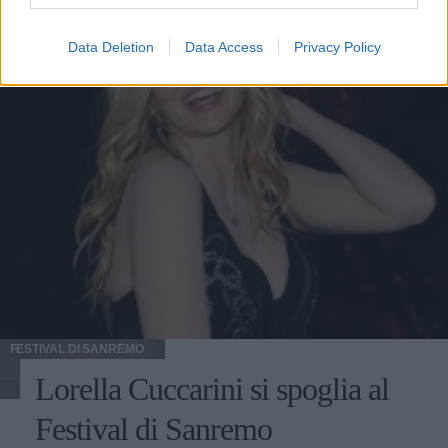
Data Deletion
Data Access
Privacy Policy
FESTIVAL DI SANREMO
Lorella Cuccarini si spoglia al
Festival di Sanremo