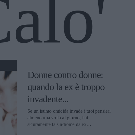
alo'
Donne contro donne:
quando la ex è troppo
invadente...
Se un istinto omicida invade i tuoi pensieri
almeno una volta al giorno, hai
sicuramente la sindrome da ex
onnipresente. Di cosa si tratta? Del nome