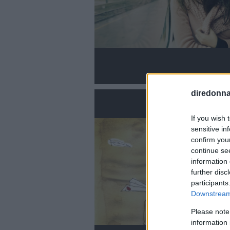
diredonna.
If you wish 
sensitive in
confirm you
continue se
information 
further disc
participants
Downstream 
Please note
information 