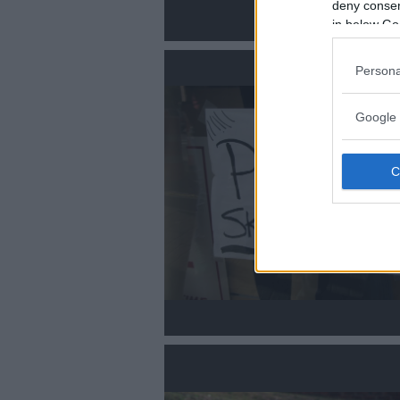
deny consent
in below Go
Persona
Google 