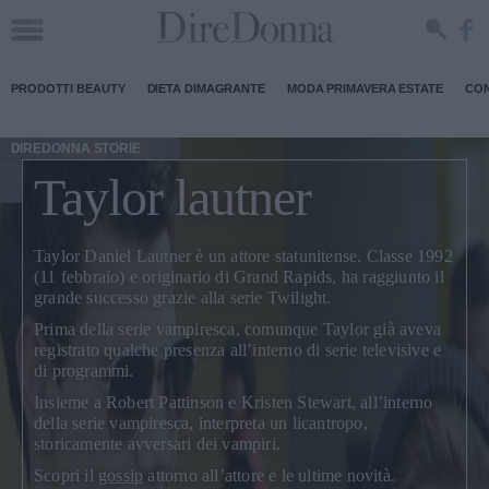
PRODOTTI BEAUTY
DIETA DIMAGRANTE
MODA PRIMAVERA ESTATE
CON
DIREDONNA STORIE
Taylor lautner
Taylor Daniel Lautner
è un attore statunitense. Classe 1992
(11 febbraio) e originario di Grand Rapids, ha raggiunto il
grande successo grazie alla
serie Twilight
.
Prima della serie vampiresca, comunque Taylor già aveva
registrato qualche presenza all’interno di serie televisive e
di programmi.
Insieme a Robert Pattinson e Kristen Stewart, all’interno
della serie vampiresca, interpreta un
licantropo
,
storicamente avversari dei vampiri.
Scopri il
gossip
attorno all’attore e le ultime novità.