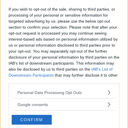
If you wish to opt-out of the sale, sharing to third parties, or
processing of your personal or sensitive information for
targeted advertising by us, please use the below opt-out
section to confirm your selection. Please note that after your
opt-out request is processed you may continue seeing
interest-based ads based on personal information utilized by
us or personal information disclosed to third parties prior to
your opt-out. You may separately opt-out of the further
disclosure of your personal information by third parties on the
IAB’s list of downstream participants. This information may
also be disclosed by us to third parties on the
IAB’s List of
SPETTACOLO
Downstream Participants
that may further disclose it to other
Nuova foto da Breaking Dawn,
third parties.
Taylor Lautner nudo in
Please note that this website/app uses one or more Google
Personal Data Processing Opt Outs
services and may gather and store information including but
Abduction
not limited to your visit or usage behaviour. You may click to
Google consents
grant or deny consent to Google and its third-party tags to
use your data for below specified purposes in below Google
A 80 giorni dal lancio di Breaking Dawn, è uscita una
CONFIRM
consent section.
nuova foto dai preparativi del matrimonio. Intanto Taylor