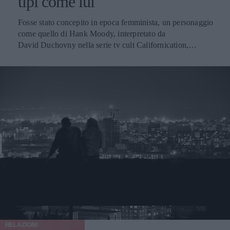
tipi come lui
tempo a lanciarvi segnali dell'alfabeto morse con gli occhi,
agite piuttosto! Avvicinatevi a lei, presentatevi, siate
Fosse stato concepito in epoca femminista, un personaggio
sinceri senza troppi giri di parole e confessate
come quello di Hank Moody, interpretato da
definitivamente il vostro interesse. Al massimo si riceve un
David Duchovny nella serie tv cult Californication,
rifiuto, al massimo il giorno dopo ci si andrà ad iscrivere
avrebbe avuto vita brevissima. Per chi non l'avesse mai
ad un corso serio di alfabeto morse (magari avete confuso
visto, cerchiamo di sintetizzare in poche parole la filosofia
qualche segnale... dovete ripassare meglio)... Ma se lo
di vita di Hank: totalmente inaffidabile su qualsiasi fronte -
scambio di sguardi prosegue favorevolmente, non dovete
forse, a tratti, si salva come padre -, donnaiolo incallito,
tirarla per le lunghe, altrimenti è del tutto inutile e senza
dedito a vita sregolata, perennemente in crisi esistenziale e
senso. Guardate invece il video di questa ragazza egiziana.
attaccato alla bottiglia. Mettendo da parte tutte le ragioni
Ha voluto effettuare un esperimento e andare in giro per Il
psicologiche e psicanalitiche per cui uno come Hank si
Cairo mostrando, attraverso gli occhi di una telecamera, gli
comporti così, la domanda fondamentale che ci poniamo
sguardi degli uomini locali su di lei. All'inizio del video la
qui è: come cavolo può, uno così, piacere tanto alle
ragazza annuncia: "Vi mostro cosa significa andare in giro
donne? E di motivazioni ne abbiamo trovate un bel po': -
per Il Cairo per una ragazza". Ok, cultura diversa, usi e
Hank è fisicamente e mentalmente affascinante, con quella
tradizioni diverse... ma per un occidentale è difficile
faccetta attira sberle in grado, non si sa come, di farsi
comprendere in pieno il senso di queste immagini. La
perdonare sempre qualunque cosa - E' il classico "stronzo"
libertà sta anche nel guardare e nel lasciar guardare, perché
dal cuore tenero che manda in brodo di giuggiole la
tanto, per la maggior parte di coloro che guardano vale il
maggior parte delle donne. E spieghiamo il perché: prima
detto "Guardare e non toccare" (sempre che voi non lo
RELAZIONI
di tutto perché con uno come Hank Moody, dalla vita