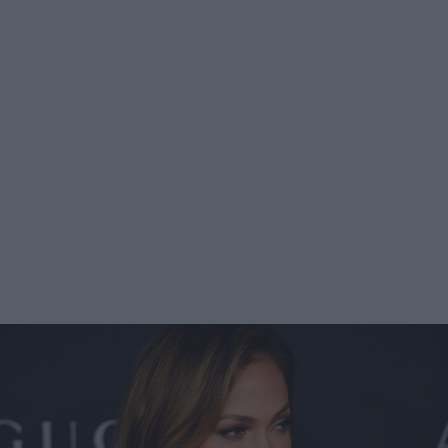
quella di preparare i muffin. Questi sono gli ingredienti
che occorrono: 200 grammi di farina, 90 grammi di
zucchero, tre cucchiai di lievito per dolci, 75 ml di olio di
semi, 100 ml di acqua, 1 uovo, scaglie di cioccolato. Gli
ingredienti vanno poi amalgamati insieme, fino a ottenere
un impasto omogeneo che andrà inserito all'interno di
stampini. I muffin vanno poi fatti cuocere nel forno
preriscaldato, a 200 gradi, per circa 15 minuti. Quando
saranno pronti, potranno essere serviti insieme a latte
caldo, spremute oppure caffè. Altri dolcetti che si possono
preparare per la colazione romantica - come alternativa
oppure da servire insieme ai muffin - sono i brownies. Per
prepararli occorrono: 150 grammi di burro, 220 grammi di
zucchero, 80 grammi di cacao, un pizzico di sale, 2 uova,
80 grammi di farina e 50 grammi di nocciole. Il burro e lo
zucchero vanno fusi insieme e una volta fatto questo
occorre aggiungere il cacao, le uova e la farina. Alla fine,
quando tutto sarà mescolato, si aggiungono anche le
nocciole. La teglia va poi introdotta nel forno preriscaldato
affinché i brownies cuociano per circa 25 minuti a 180
gradi. Per una colazione romantica, preparata nel migliore