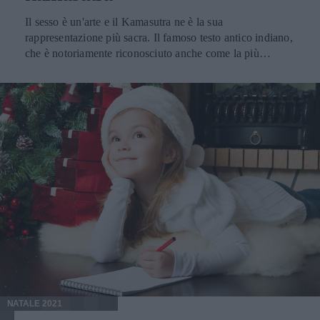
alcune posizioni in grado di aiutare la donna a raggiungere
Il sesso è un'arte e il Kamasutra ne è la sua
più facilmente l'orgasmo. Fra queste la posizione
rappresentazione più sacra. Il famoso testo antico indiano,
dell'amazzone (l'uomo è seduto e la donna è seduta sopra
che è notoriamente riconosciuto anche come la più
di lui), dell'ape (l'uomo è sdraiato mentre la donna è seduta
importante opera letteraria sanscrita che sia mai stata scritti
sopra di lui e gli dà le spalle), della farfalla (l'uomo è
sull'amore, mira infatti a comunicare la necessità che
sdraiato, la donna si siede su di lui, porta le braccia
l'uomo possa essere in armonia con se stesso sotto tutti i
indietro e vi si appoggia, andando poi a stendere le gambe
punti di vista, non trascurando, in particolar modo, quello
in avanti). Migliori posizioni per lui: esistono delle
sessuale. Se si guarda all'etimologia della parola, infatti,
posizioni per fare l'amore che gli uomini tendono a
Kama sta per desiderio, piacere e fruizione poiché il sesso,
preferire rispetto a tutte le altre. Fare l'amore scegliendo
nella cultura indiana, è visto non come un peccato ma
una di queste permetterà al proprio partner di godere di un
come uno degli scopi da perseguire durante la propria vita
piacere maggiore e più intenso. Fra queste vi sono
terrena. Ad ogni modo solo una parte del Kamasutra è
certamente la posizione dell'altalena (l'uomo è sdraiato, la
dedicato alle posizioni per fare l'amore, il resto è incentrato
donna si siede su di lui, dandogli le spalle e poggiandosi
soprattutto sulle relazioni tra uomini e donne e
sui piedi), dello stelo (la donna è stesa, l'uomo è davanti a
nell'esaltazione dell'atto sessuale come momento di unione
lei in ginocchio e le gambe della donna poggiano sulle
divina. Le 20 migliori posizioni 1. Cavallo a dondolo:
spalle del partner), della libellula (l'uomo è seduto, la
l'uomo è seduto a gambe incrociate, con le braccia
donna siede su di lui dandogli la schiena). Migliori
poggiate in dietro. La donna è seduta su di lui,
posizioni per concepire: se si sta provando ad avere un
avvolgendolo con le gambe. 2. La girandola: l'uomo e la
NATALE 2021
bambino, alcune posizioni per fare l'amore possono essere