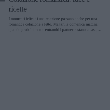
ricette
I momenti felici di una relazione passano anche per una
romantica colazione a letto. Magari la domenica mattina,
quando probabilmente entrambi i partner restano a casa,
sotto le lenzuola, e si ha un po' più di tempo da dedicare
alla coppia. La colazione romantica può diventare un
modo per iniziare la giornata con il sorriso, per fare la pace
dopo una discussione, per coccolarsi un po' dopo una
settimana frenetica in cui a causa dei vari impegni
reciproci non si sono potuti vivere momenti di intimità.
Viziarsi almeno una volta la settimana dovrebbe essere un
impegno da rispettare con grande solerzia: per ritrovarsi e
per far accrescere la complicità ma soprattutto la serenità
all'interno della coppia. Il tutto grazie a deliziose ricette e a
ottime idee che permetteranno di creare una colazione
romantica davvero indimenticabile. Eccone alcune.
Colazione romantica: idee e ricette Un'idea facile e veloce
da mettere in pratica per servire una colazione romantica, è