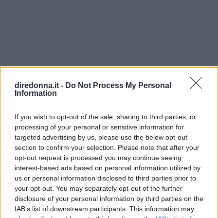
mi sarei fatta una storia, e avrei avuto più possibilità lì
dentro. Non ho avuto strategie. Avevo notato che c'erano
molti giocatori, ho trovato più che altro dei personaggi e
forse mi sono permessa il lusso di studiarli. Questo mio
modo di fare mi ha portato a essere diffidente nei loro
confronti. Soprattutto gli uomini pensavano ci dovesse
essere un approccio più malizioso, che io non mi sentivo
diredonna.it -
Do Not Process My Personal
assolutamente di avere. Tra l'altro mi sembra innaturale
Information
dopo due giorni andarsi ad abbracciare con qualcuno.
Quando le viene chiesto di Norma Silvetri, una delle
If you wish to opt-out of the sale, sharing to third parties, or
ragazze più chiacchierate del GF, dice: Uscirà perché non
processing of your personal or sensitive information for
è divertente e non fa gioco. Le donne pare non abbiano
targeted advertising by us, please use the below opt-out
molto successo al Grande Fratello, e forse essere fidanzata
section to confirm your selection. Please note that after your
è un po' penalizzante. Delusione a parte, Cristina sembra
opt-out request is processed you may continue seeing
intenzionata a ripartire da subito: il suo prossimo progetto
interest-based ads based on personal information utilized by
è infatti quello di aprire una galleria d'arte a Catanzaro,
us or personal information disclosed to third parties prior to
città dove si è appena trasferita. L'idea della ragazza è
your opt-out. You may separately opt-out of the further
quella di aprire uno spazio che non sia solo espositivo, ma
disclosure of your personal information by third parties on the
dove l'arte può essere anche fatta.
IAB’s list of downstream participants. This information may