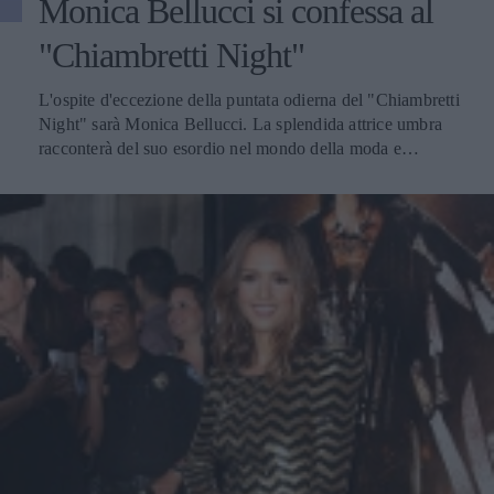
Monica Bellucci si confessa al
"Chiambretti Night"
L'ospite d'eccezione della puntata odierna del "Chiambretti
Night" sarà Monica Bellucci. La splendida attrice umbra
racconterà del suo esordio nel mondo della moda e
dell'incontro con Vincent Cassell, il famoso attore francese
che ha conosciuto proprio sul set di un film, e con il quale
è sposata da ben 11 anni. Nell'intervista con Chiambretti,
la Bellucci racconterà anche del suo prossimo film.
L'attrice sarà infatti nuovamente nelle sale con "Manuale
D'Amore 3", dove reciterà al fianco di Robert De Niro e
Michele Placido in uno dei tre episodi da cui è composto il
nuovo film di Giovanni Veronesi. È noto come Monica
non ami apparire in televisione: la sua presenza stasera,
perciò, pare derivare dal rapporto di amicizia con il
conduttore Chiambretti, conosciuto nel 1993 durante un
servizio fotografico. Ricordiamo che il "Chiambretti
Night", va in onda ogni giovedì e venerdì alle 23.30 su
Canale 5. A seguire, una galleria fotografica dedicata a