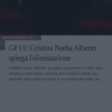
GRANDE FRATELLO
GF11: Cristina Nadia Alberto
spiega l'eliminazione
Cristina Nadia Alberto, la prima concorrente a essere stata
eliminata dalla nuova edizione del Grande Fratello, ha
motivato senza mezzi termini la sua esclusione dalla casa.
Secondo la 27enne milanese, tutto sarebbe dipeso dalla sua
scarsa propensione all'essere promiscua. Il fatto di non
essersi mostrata come una gatta morta ne avrebbe favorito
l'eliminazione. Queste che seguono sono le dichiarazioni
di Cristina: Ho pagato la mia scarsa propensione alla
promiscuità. Se avessi fatto la gatta morta forse anche io