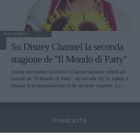
chili in eccesso. Nonostante l'elenco dei difetti fatti,
durante la première di "Machete", l'attrice è sembrata in
splendida forma. Jessica Alba indossava un abito attillato e
cortissimo, che ha mostrato tutto tranne che una donna
piena di difetti. Che le serva un po' di autostima in più?
FILM DISNEY
Su Disney Channel la seconda
stagione de ''Il Mondo di Patty''
Anche quest'anno su Disney Channel saranno visibili gli
episodi de "Il Mondo di Patty": da ieri alle 20.10, infatti, è
iniziata la programmazione della seconda stagione. Lo
scorso anno avevamo lasciato la piccola Patty con un
fidanzato e finalmente una figura paterna accanto a sé. In
questa serie ritroveremo la ragazza impegnata a vivere
serenamente la nuova realtà familiare e l'amore sbocciato
con Matias. Le cose andranno a complicarsi quando Patty,
PUBBLICITÀ
e l'intero gruppo composto dall'unione fra "Le Popolari" e
"Le Divine", verrà notata da Belinda, una celebrità
Redazione e Contatti