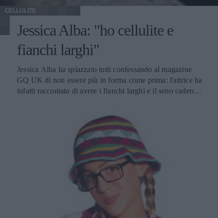
CELLULITE
Jessica Alba: "ho cellulite e
fianchi larghi"
Jessica Alba ha spiazzato tutti confessando al magazine
GQ UK di non essere più in forma come prima: l'attrice ha
infatti raccontato di avere i fianchi larghi e il seno cadente.
Da sempre considerata come una delle più belle attrici in
circolazione, Jessica Alba ha proseguito affermando come,
a suo parere, ogni attrice oggi in circolazione sarebbe più
bella di lei. Queste che seguono sono le sue parole: Il mio
seno è flaccido, ho la cellulite e i miei fianchi sono più
larghi. Tutte le altre attrici sono più belle di me. Io sono tra
le meno attraenti. Modestia o no, le dichiarazioni ci
sembrano un tantino eccessive. L'attrice dà la colpa di tutto
alla gravidanza avuta qualche tempo fa: sarebbe infatti
stata la nascita della piccola Honor Marie Warren, avuta
con Cash Warren, la causa principale della cellulite e dei