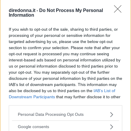
diredonna.it -
Do Not Process My Personal
Ben Affleck
ha dichiarato in una nuova
Information
intervista che il
divorzio
da
Jennifer Garner
è
If you wish to opt-out of the sale, sharing to third parties, or
il
rimpianto
più grande della sua vita. L’attore,
processing of your personal or sensitive information for
durante una lunga chiacchierata con il
New York
targeted advertising by us, please use the below opt-out
Times,
fa un mea culpa, addossandosi tutte le
section to confirm your selection. Please note that after your
opt-out request is processed you may continue seeing
responsabilità della fine del matrimonio con
interest-based ads based on personal information utilized by
l’attrice e madre dei suoi
figli
. In occasione
us or personal information disclosed to third parties prior to
dell’uscita del suo nuovo film
Tornare a
your opt-out. You may separately opt-out of the further
disclosure of your personal information by third parties on the
Vincere – The Way Back
, che racconta di un ex
IAB’s list of downstream participants. This information may
giocatore di pallacanestro che affronta la sua
also be disclosed by us to third parties on the
IAB’s List of
dipendenza da alcool
, Ben racconta la sua
Downstream Participants
that may further disclose it to other
third parties.
esperienza con la dipendenza e come ne è uscito.
Il film pare sia stato terapeutico per lui.
Please note that this website/app uses one or more Google
Personal Data Processing Opt Outs
services and may gather and store information including but
not limited to your visit or usage behaviour. You may click to
Infatti, alla base del divorzio, che oggi
Google consents