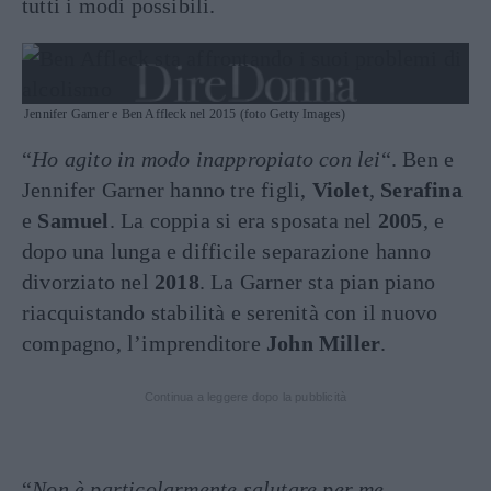
tutti i modi possibili.
Jennifer Garner e Ben Affleck nel 2015 (foto Getty Images)
“
Ho agito in modo inappropiato con lei
“. Ben e
Jennifer Garner hanno tre figli,
Violet
,
Serafina
e
Samuel
. La coppia si era sposata nel
2005
, e
dopo una lunga e difficile separazione hanno
divorziato nel
2018
. La Garner sta pian piano
riacquistando stabilità e serenità con il nuovo
compagno, l’imprenditore
John Miller
.
Continua a leggere dopo la pubblicità
“
Non è particolarmente salutare per me