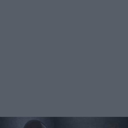
interamente in ghiaccio, esattamente con 150 enormi
blocchi trasportati direttamente dal Canada e lavorati
artigianalmente. Sedie, piano bar, mensole, statue e
addirittura anche i bicchieri sono realizzati esclusivamente
con acqua gelata. Inoltre, dato che stiamo parlando di Las
Vegas, non poteva mancare un locale adibito a cappella
religiosa in cui poter celebrare cerimonie e altro. Anche in
questo caso, mobili, vetrate e candelabri sono realizzati
interamente in ghiaccio. L'intero ambiente deve essere
mantenuto a una temperatura di 5 gradi sotto zero in modo
da conservare al meglio il prezioso arredamento.
Nonostante questo però, tutti i blocchi devono essere
sostituiti ogni 6-8 settimane. Quindi difficilmente
incontrerete lo stesso arredamento per due volte di seguito,
a meno che non siate degli assidui frequentatori. Non
dimentichiamoci però del secondo ambiente del locale:
sedie rivestite in pelle ai tavoli mentre pietre di fiume e
legni pregiati fanno il resto; se aggiungiamo poi grandi
chef in grado di allietare anche i palati più esigenti sarebbe
impossibile chiedere di più. Concluderei dicendo che