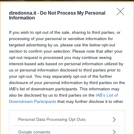
l'attività è aperta al franchising, chissà se avremo un ice
bar anche in Italia.
diredonna.it -
Do Not Process My Personal
Information
If you wish to opt-out of the sale, sharing to third parties, or
processing of your personal or sensitive information for
targeted advertising by us, please use the below opt-out
section to confirm your selection. Please note that after your
opt-out request is processed you may continue seeing
interest-based ads based on personal information utilized by
us or personal information disclosed to third parties prior to
GOSSIP
your opt-out. You may separately opt-out of the further
disclosure of your personal information by third parties on the
Recuperare spazio in bagno con
IAB’s list of downstream participants. This information may
also be disclosed by us to third parties on the
IAB’s List of
SPAcer, la vasca a scomparsa
Downstream Participants
that may further disclose it to other
third parties.
Dopo una stressante giornata di lavoro cosa c'è di meglio
di un bel bagno caldo? Purtroppo al giorno d'oggi non tutti
Please note that this website/app uses one or more Google
Personal Data Processing Opt Outs
possono permettersi una vasca da bagno nel proprio
services and may gather and store information including but
appartamento ma, grazie all'idea di Dominik Chojnacki
not limited to your visit or usage behaviour. You may click to
Google consents