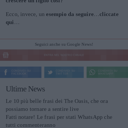
crescere un figlio così?
Ecco, invece, un
esempio da seguire
…
cliccate
qui
…
Seguici anche su Google News!
ENTRA NEL NOSTRO CANALE
CONDIVIDI SU
CONDIVIDI SU
CONDIVIDI SU
FACEBOOK
TWITTER
WHATSAPP
Ultime News
Le 10 più belle frasi dei The Oasis, che ora
possiamo tornare a sentire live
Fatti notare! Le frasi per stati WhatsApp che
tutti commenteranno