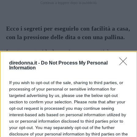
Continua a leggere dopo la pubblicità
Ecco i segreti per eseguirlo con facilità a casa,
con la pressione delle dita o con una pallina.
Lo strumento ideale per i meno esperti è una
pallina
morbida di quelle comunemente usate
diredonna.it -
Do Not Process My Personal
Information
come anti stress.
If you wish to opt-out of the sale, sharing to third parties, or
Stando in piedi, fate passare la pallina sotto a
processing of your personal or sensitive information for
tutto il piede, spostandola dalle dita fino al
targeted advertising by us, please use the below opt-out
tallone, avanti e indietro.
section to confirm your selection. Please note that after your
opt-out request is processed you may continue seeing
Concentratevi poi sulle aree specifiche da
interest-based ads based on personal information utilized by
us or personal information disclosed to third parties prior to
trattare, posizionandovi la pallina, ed
your opt-out. You may separately opt-out of the further
utilizzando il peso del corpo per esercitare la
disclosure of your personal information by third parties on the