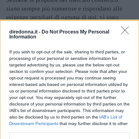
siano sempre più numerose e rispondano alle
esigenze peculiari di ognuna di noi, vi sono
alcuni trucchi essenziali da avere, quei prodotti
diredonna.it -
Do Not Process My Personal
di make up indispensabili per creare un look
Information
perfetto ogni giorno. Quali sono?
Scoprili!
If you wish to opt-out of the sale, sharing to third parties, or
processing of your personal or sensitive information for
Continua a leggere dopo la pubblicità
targeted advertising by us, please use the below opt-out
section to confirm your selection. Please note that after your
opt-out request is processed you may continue seeing
Base
interest-based ads based on personal information utilized by
us or personal information disclosed to third parties prior to
your opt-out. You may separately opt-out of the further
Partendo dall’incarnato, sono due i prodotti
disclosure of your personal information by third parties on the
must have: il correttore e il blush.
IAB’s list of downstream participants. This information may
also be disclosed by us to third parties on the
IAB’s List of
Il primo può sostituire il fondotinta, andando a
Downstream Participants
that may further disclose it to other
third parties.
mimetizzare i piccoli difetti ed illuminando la