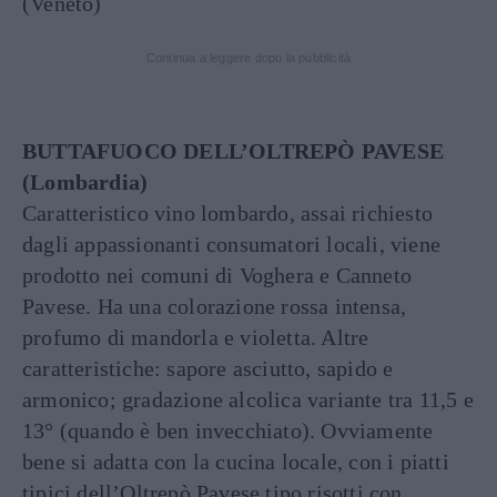
(Veneto)
Continua a leggere dopo la pubblicità
BUTTAFUOCO DELL’OLTREPÒ PAVESE
(Lombardia)
Caratteristico vino lombardo, assai richiesto
dagli appassionanti consumatori locali, viene
prodotto nei comuni di Voghera e Canneto
Pavese. Ha una colorazione rossa intensa,
profumo di mandorla e violetta. Altre
caratteristiche: sapore asciutto, sapido e
armonico; gradazione alcolica variante tra 11,5 e
13° (quando è ben invecchiato). Ovviamente
bene si adatta con la cucina locale, con i piatti
tipici dell’Oltrepò Pavese tipo risotti con