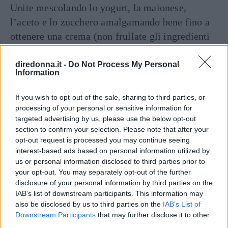
Unite mescolando lo yogurt, la maionese,
l’aceto e lo zucchero amalgamando bene fino a
ottenere una crema (non frullate gli ingredienti
perché è importante che il cren mantenga una
certa consistenza).
diredonna.it -
Do Not Process My Personal
Information
In poca acqua sbollentate il ribes per 30 secondi,
tiratelo su un ramaiolo bucato e mescolatelo
If you wish to opt-out of the sale, sharing to third parties, or
delicatamente alla salsa.
processing of your personal or sensitive information for
targeted advertising by us, please use the below opt-out
section to confirm your selection. Please note that after your
(La crema di cren è ottima con tutte le carni
opt-out request is processed you may continue seeing
bollite e sostituisce molto bene la salsa verde,
interest-based ads based on personal information utilized by
ha pochissime calorie e un notevole potere
us or personal information disclosed to third parties prior to
your opt-out. You may separately opt-out of the further
digestivo).
disclosure of your personal information by third parties on the
IAB’s list of downstream participants. This information may
DOSI PER 4 PERSONE
also be disclosed by us to third parties on the
IAB’s List of
Downstream Participants
that may further disclose it to other
INGREDIENTI
third parties.