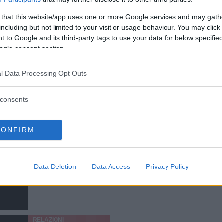
separazione e archiviato il rapporto ecco
10 consigli per ricominciare una nuova
 that this website/app uses one or more Google services and may gath
vita.
including but not limited to your visit or usage behaviour. You may click 
ELEONORA D'UFFIZI
 to Google and its third-party tags to use your data for below specifi
ogle consent section.
MATRIMONIO
Scappare a pochi giorni
l Data Processing Opt Outs
dal matrimonio
consents
Matrimonio: scappare prima o affrontare il
divorzio? Ecco come fare per prendersi
CONFIRM
una pausa durante le preparazioni per le
nozze, piuttosto che affrontare una
PERDITA DURANGO
separazione ancora più triste.
Data Deletion
Data Access
Privacy Policy
RELAZIONI