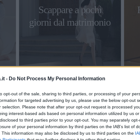
Scappare a pochi
giorni dal matrimonio
RELAZIONI
it -
Do Not Process My Personal Information
Donne separate: 10
to opt-out of the sale, sharing to third parties, or processing of your per
consigli per
formation for targeted advertising by us, please use the below opt-out s
ricominciare una nuova
r selection. Please note that after your opt-out request is processed y
eing interest-based ads based on personal information utilized by us or
vita
disclosed to third parties prior to your opt-out. You may separately opt-
losure of your personal information by third parties on the IAB’s list of
. This information may also be disclosed by us to third parties on the
IA
Donne separate: se avete firmato per la
Participants
that may further disclose it to other third parties.