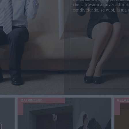
che si trovano a dover affront
condividendo, se vuoi, la tua 
MATRIMONIO
RELAZ
0