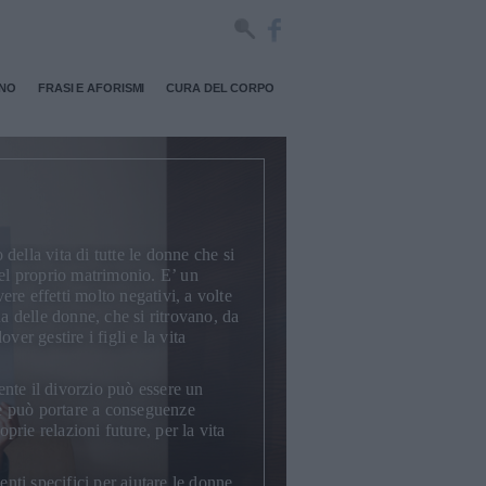
RNO
FRASI E AFORISMI
CURA DEL CORPO
ella vita di tutte le donne che si
del proprio matrimonio. E’ un
re effetti molto negativi, a volte
na delle donne, che si ritrovano, da
ver gestire i figli e la vita
nte il divorzio può essere un
 può portare a conseguenze
roprie relazioni future, per la vita
ti specifici per aiutare le donne