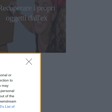
Recuperare i propri
oggetti dall'ex
sonal or
ection to
ou may
 personal
out of the
 downstream
B’s List of