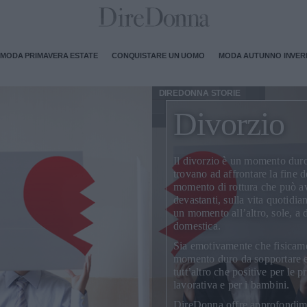
MODA PRIMAVERA ESTATE
CONQUISTARE UN UOMO
MODA AUTUNNO INVE
DIREDONNA STORIE
Divorzio
Il
divorzio
è un momento duro d
trovano ad affrontare la fine 
momento di rottura che può ave
devastanti, sulla vita quotidia
un momento all’altro, sole, a do
domestica.
Sia emotivamente che fisicame
momento duro da sopportare e
tutt’altro che positive per le p
lavorativa e per i bambini.
DireDonna offre approfondimen