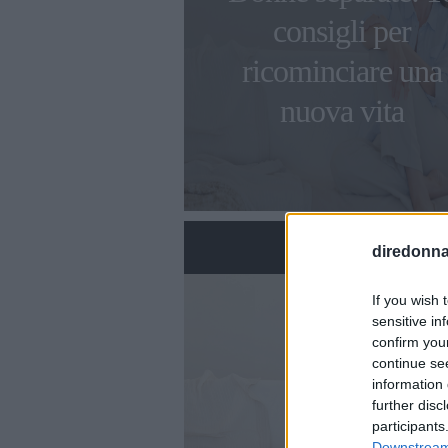
consigli per
ricominciare una
nuova vita
diredonna.
If you wish 
sensitive in
confirm you
continue se
information 
further disc
participants
Downstream 