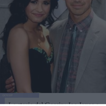
normale. E così, proprio ora sto cercando di non mettere
così tanto burro nel mio cibo e roba del genere. Mi sento
meglio. Sembra che sia stato lo stesso Jake Scott, regista di
"Welcome to the Rileys", a raccontare le abitudini non
proprio sane che Kristen ha mantenuto durante le riprese
del film. Ha mangiato male, fumato tonnellate di sigarette,
è rimasta sveglia fino a tardi. Ha abbracciato la natura del
personaggio. Una dieta per esigenze di copione, quindi. E
le numerose cenette in compagnia di Robert Pattinson
dell'ultimo mese non hanno certo aiutato l'attrice
statunitense a mantenersi in forma. Ci chiediamo se la
Stewart riuscirà a mantenere questo regime alimentare
sano anche sul set in Louisiana, dove potrebbe essere
invitata a cena da Ashley Greene e Joe Jonas, che si dice si
sia improvvisato novello cuoco per la sua compagna.
GOSSIP
Le storie del Gossip: Joe Jonas e