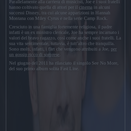
Parallelamente alla carriera di musicisti, Joe e i suoi fratelli
hanno coltivato quella di attori per il
cinema
in alcuni
successi
Disney
, tra cui alcune apparizioni in Hannah
Montana con Miley Cyrus e nella serie
Camp Rock
.
Cresciuto in una famiglia fortemente religiosa, il padre
infatti è un ex ministro clericale, Joe ha sempre incarnato i
valori del bravo ragazzo, così come anche i suoi fratelli. La
sua vita sentimentale, tuttavia, è tutt’altro che tranquilla.
Sono molti, infatti, i flirt che vengono attribuiti a Joe,
per
un gossip ricco di sorprese
.
Nel giugno del 2011 ha rilasciato il singolo
See No More
,
del suo primo album solita
Fast Line
.