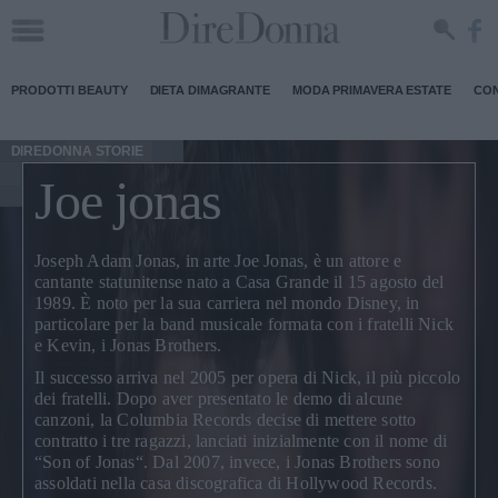
PRODOTTI BEAUTY
DIETA DIMAGRANTE
MODA PRIMAVERA ESTATE
CON
DIREDONNA STORIE
Joe jonas
Joseph Adam Jonas, in arte
Joe Jonas
, è un attore e
cantante statunitense nato a Casa Grande il 15 agosto del
1989. È noto per la sua carriera nel mondo Disney, in
particolare per la band musicale formata con i fratelli Nick
e Kevin, i
Jonas Brothers
.
Il successo arriva nel 2005 per opera di Nick, il più piccolo
dei fratelli. Dopo aver presentato le demo di alcune
canzoni, la Columbia Records decise di mettere sotto
contratto i tre ragazzi, lanciati inizialmente con il nome di
“
Son of Jonas
“. Dal 2007, invece, i Jonas Brothers sono
assoldati nella casa discografica di Hollywood Records.