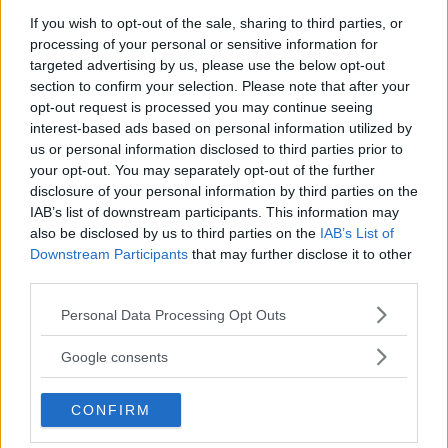
If you wish to opt-out of the sale, sharing to third parties, or
processing of your personal or sensitive information for
GOSSIP
targeted advertising by us, please use the below opt-out
section to confirm your selection. Please note that after your
Sophie Turner e Joe Jonas in
opt-out request is processed you may continue seeing
interest-based ads based on personal information utilized by
attesa del loro primo figlio
us or personal information disclosed to third parties prior to
your opt-out. You may separately opt-out of the further
Secondo le ultimissime indiscrezioni, l'attrice di Game of
disclosure of your personal information by third parties on the
Thrones è pronta a diventare mamma
IAB’s list of downstream participants. This information may
also be disclosed by us to third parties on the
IAB’s List of
MARIKA LUONGO
Downstream Participants
that may further disclose it to other
third parties.
Please note that this website/app uses one or more Google
Personal Data Processing Opt Outs
services and may gather and store information including but
not limited to your visit or usage behaviour. You may click to
Google consents
grant or deny consent to Google and its third-party tags to
use your data for below specified purposes in below Google
CONFIRM
consent section.