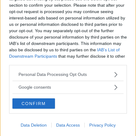
questo indumento per più di ogni altro mette in evidenza la
section to confirm your selection. Please note that after your
bellezza femminile.
opt-out request is processed you may continue seeing
interest-based ads based on personal information utilized by
NICCOLO PICCIONI
us or personal information disclosed to third parties prior to
your opt-out. You may separately opt-out of the further
disclosure of your personal information by third parties on the
IAB’s list of downstream participants. This information may
also be disclosed by us to third parties on the
IAB’s List of
Downstream Participants
that may further disclose it to other
third parties.
Please note that this website/app uses one or more Google
Personal Data Processing Opt Outs
services and may gather and store information including but
not limited to your visit or usage behaviour. You may click to
Google consents
grant or deny consent to Google and its third-party tags to
use your data for below specified purposes in below Google
CONFIRM
consent section.
Data Deletion
Data Access
Privacy Policy