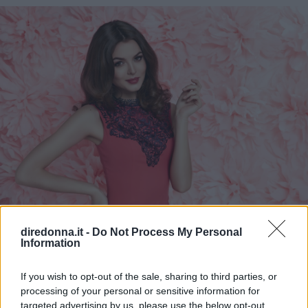
MODA
diredonna.it -
Do Not Process My Personal
Tubini da cerimonia: 10 outfit
Information
per ogni occasione
If you wish to opt-out of the sale, sharing to third parties, or
processing of your personal or sensitive information for
Tubini da cerimonia: ecco 10 occasioni per utilizzare
targeted advertising by us, please use the below opt-out