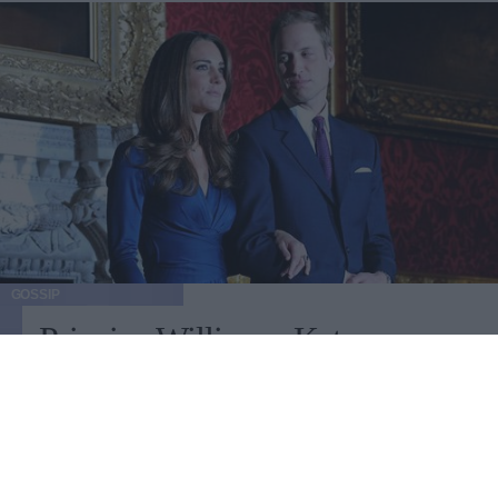
GOSSIP
Principe William e Kate
Middleton, i fiori della
cerimonia
Azalee, lillà, rododendri, querce e carpini alti fino a sei
metri. Queste e molte altre le varietà di piante scelte per il