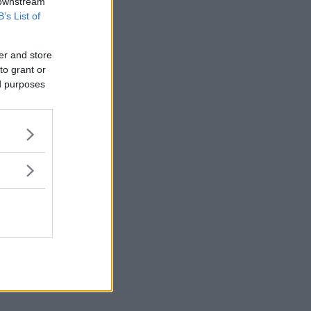
 downstream
B’s List of
er and store
to grant or
ed purposes