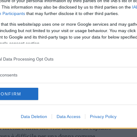
losure of your personal information by third parties on the IAB’s list of
na nuova schiava del botox
e della
. This information may also be disclosed by us to third parties on the
IA
Participants
that may further disclose it to other third parties.
si nell’esercito delle facce di cera.
 that this website/app uses one or more Google services and may gath
inua a leggere dopo la pubblicità
including but not limited to your visit or usage behaviour. You may click 
 to Google and its third-party tags to use your data for below specifi
ogle consent section.
 da una donna che nell’immaginario di tutti è
l Data Processing Opt Outs
nticonformista e grintosa?
consents
 ad identificare gli attori con i loro
 e poi mai avremmo potuto immaginare una
CONFIRM
lastico, ci rimaneva comunque anche la
sì facile vedere nemmeno una Uma vittima del
 amaro da mandare giù.
Data Deletion
Data Access
Privacy Policy
 iniettare filler nel viso infondo lo capiamo
 ruga è difficile per una donna comune,