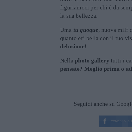
figuriamoci per chi è da sempr
la sua bellezza.
Uma
tu quoque
, nuova milf d
quanto eri bella con il tuo v
delusione!
Nella
photo gallery
tutti i c
pensate? Meglio prima o ad
Seguici anche su Goog
CONDIVIDI SU