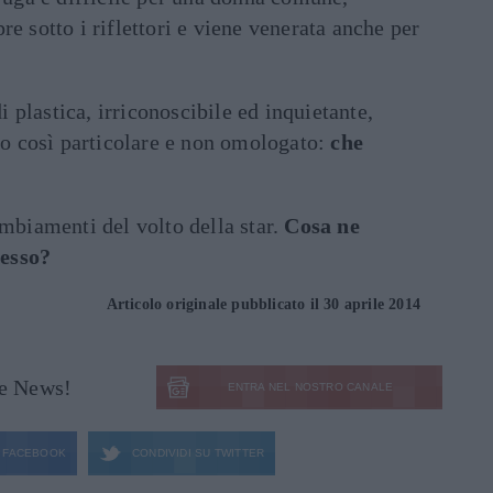
e sotto i riflettori e viene venerata anche per
i plastica, irriconoscibile ed inquietante,
iso così particolare e non omologato:
che
ambiamenti del volto della star.
Cosa ne
esso?
Articolo originale pubblicato il 30 aprile 2014
le News!
ENTRA NEL NOSTRO CANALE
FACEBOOK
CONDIVIDI SU
TWITTER