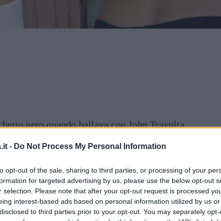
schetto nero quando ballava con John Travolta
do, munita della spada di Hattori Hanzo, era
it -
Do Not Process My Personal Information
 Kill Bill? Uma Thurman è sempre stata una
uto trasformare i suoi difetti in punti di
to opt-out of the sale, sharing to third parties, or processing of your per
stanti o il fisico imponente), ma alla soglia
formation for targeted advertising by us, please use the below opt-out s
r selection. Please note that after your opt-out request is processed y
 davanti alla sua bellezza, non perché sia
eing interest-based ads based on personal information utilized by us or
a riconosciamo più
.
disclosed to third parties prior to your opt-out. You may separately opt-