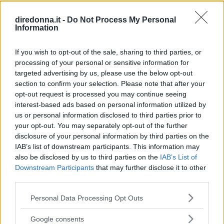
RICETTA
diredonna.it -
Do Not Process My Personal
Il
cocktail Cosmopolitan
è un grande
classico
Information
americano
, spesso presente nelle serate
mondane d’oltreoceano (non a caso è il drink
If you wish to opt-out of the sale, sharing to third parties, or
processing of your personal or sensitive information for
preferito delle protagoniste della serie “Sex and
targeted advertising by us, please use the below opt-out
the city”). Viene spesso chiamato con il suo
section to confirm your selection. Please note that after your
nome abbreviato cioè
Cosmo
, e nonostante sia
opt-out request is processed you may continue seeing
interest-based ads based on personal information utilized by
servito dentro ad una
doppia coppa Martini
us or personal information disclosed to third parties prior to
non appartiene a questa categoria.
your opt-out. You may separately opt-out of the further
disclosure of your personal information by third parties on the
Come si prepara il
IAB’s list of downstream participants. This information may
also be disclosed by us to third parties on the
IAB’s List of
Cosmopolitan
Downstream Participants
that may further disclose it to other
third parties.
Please note that this website/app uses one or more Google
Personal Data Processing Opt Outs
Mettere a ghiacciare una doppia coppa
services and may gather and store information including but
Martini. Versare dentro ad uno shaker del
not limited to your visit or usage behaviour. You may click to
Google consents