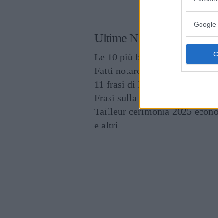
CONDIVIDI SU
Google 
Ultime News
Le 10 più belle frasi dei The O
Fatti notare! Le frasi per st
11 frasi di Papa Leone XIV, p
Frasi sulla libertà: le più bell
Tailleur cerimonia 2025 econo
e altri