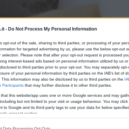
lti un vero e proprio piacere, sebbene ormai
it -
Do Not Process My Personal Information
 in qualsiasi momento della giornata non
to opt-out of the sale, sharing to third parties, or processing of your per
formation for targeted advertising by us, please use the below opt-out s
r selection. Please note that after your opt-out request is processed y
to lievitato di acqua, sale, farina e lievito.
eing interest-based ads based on personal information utilized by us or
escolati con cura fino ad ottenere un impasto
disclosed to third parties prior to your opt-out. You may separately opt-
losure of your personal information by third parties on the IAB’s list of
na lavorare a fondo il panetto ottenuto prima
. This information may also be disclosed by us to third parties on the
IA
lmeno un paio d’ore e fino a quando non avrà
Participants
that may further disclose it to other third parties.
ziale.
 that this website/app uses one or more Google services and may gath
including but not limited to your visit or usage behaviour. You may click 
Articolo originale pubblicato il 15 luglio 2014
 to Google and its third-party tags to use your data for below specifi
ogle consent section.
le News!
ENTRA NEL NOSTRO CANALE
l Data Processing Opt Outs