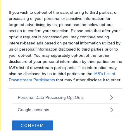
Continua a leggere dopo la pubblicità
If you wish to opt-out of the sale, sharing to third parties, or
processing of your personal or sensitive information for
targeted advertising by us, please use the below opt-out
section to confirm your selection. Please note that after your
DOSI PER 4 PERSONE
opt-out request is processed you may continue seeing
interest-based ads based on personal information utilized by
INGREDIENTI
us or personal information disclosed to third parties prior to
your opt-out. You may separately opt-out of the further
1 cosciotto d’agnello da circo 1kg. e ½
disclosure of your personal information by third parties on the
500 g. di cipolle
IAB’s list of downstream participants. This information may
500 g. di peperoni verdi
also be disclosed by us to third parties on the
IAB’s List of
Downstream Participants
that may further disclose it to other
10 g. di funghi
third parties.
40 g. di burro
Please note that this website/app uses one or more Google
Personal Data Processing Opt Outs
1 cucchiaino di farina
services and may gather and store information including but
¾ di litro di brodo aromatizzato d’agnello
not limited to your visit or usage behaviour. You may click to
Google consents
4 cucchiai d’olio d’oliva
grant or deny consent to Google and its third-party tags to
use your data for below specified purposes in below Google
sale – pepe
CONFIRM
consent section.