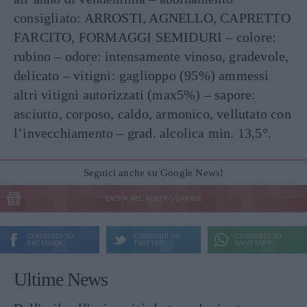
consigliato: ARROSTI, AGNELLO, CAPRETTO
FARCITO, FORMAGGI SEMIDURI – colore:
rubino – odore: intensamente vinoso, gradevole,
delicato – vitigni: gaglioppo (95%) ammessi
altri vitigni autorizzati (max5%) – sapore:
asciutto, corposo, caldo, armonico, vellutato con
l’invecchiamento – grad. alcolica min. 13,5°.
Seguici anche su Google News!
ENTRA NEL NOSTRO CANALE
CONDIVIDI SU
CONDIVIDI SU
CONDIVIDI SU
FACEBOOK
TWITTER
WHATSAPP
Ultime News