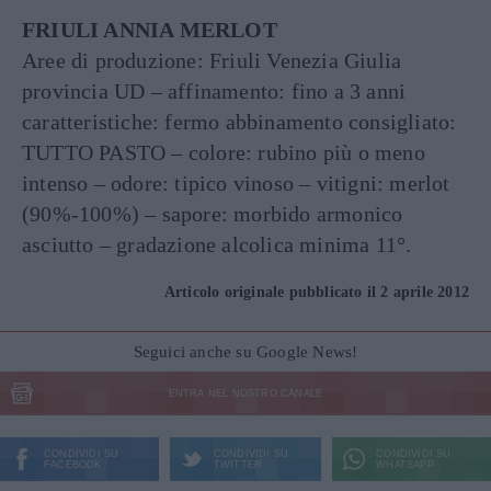
FRIULI ANNIA MERLOT
Aree di produzione: Friuli Venezia Giulia
provincia UD – affinamento: fino a 3 anni
caratteristiche: fermo abbinamento consigliato:
TUTTO PASTO – colore: rubino più o meno
intenso – odore: tipico vinoso – vitigni: merlot
(90%-100%) – sapore: morbido armonico
asciutto – gradazione alcolica minima 11°.
Articolo originale pubblicato il 2 aprile 2012
Seguici anche su Google News!
ENTRA NEL NOSTRO CANALE
CONDIVIDI SU
CONDIVIDI SU
CONDIVIDI SU
FACEBOOK
TWITTER
WHATSAPP