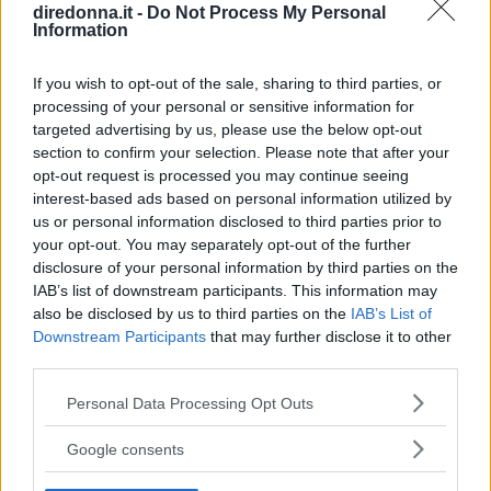
diredonna.it -
Do Not Process My Personal
barbabietole, peperoni, cavolo verza affettato
Information
finissimo, cipolline cotte al forno in teglia dopo
aver messo un filo d’olio e un pizzico di
If you wish to opt-out of the sale, sharing to third parties, or
processing of your personal or sensitive information for
zucchero su ogni cipolletta e infine topinamburs
targeted advertising by us, please use the below opt-out
affettati con il tagliatartufi).
section to confirm your selection. Please note that after your
opt-out request is processed you may continue seeing
Continua a leggere dopo la pubblicità
interest-based ads based on personal information utilized by
us or personal information disclosed to third parties prior to
your opt-out. You may separately opt-out of the further
disclosure of your personal information by third parties on the
DOSI PER 4 PERSONE
IAB’s list of downstream participants. This information may
also be disclosed by us to third parties on the
IAB’s List of
INGREDIENTI
Downstream Participants
that may further disclose it to other
third parties.
½ kg. di acciughe
1 bicchiere di olio
Please note that this website/app uses one or more Google
Personal Data Processing Opt Outs
services and may gather and store information including but
100 g. di burro
not limited to your visit or usage behaviour. You may click to
Google consents
8 spicchi d’aglio
grant or deny consent to Google and its third-party tags to
use your data for below specified purposes in below Google