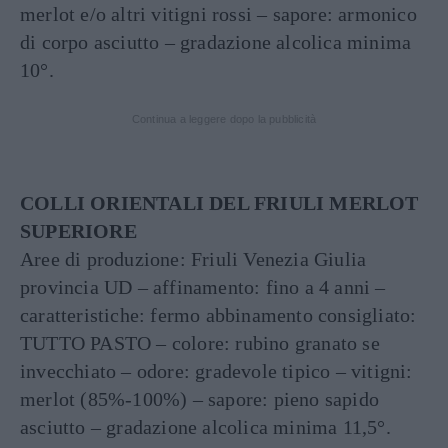
merlot e/o altri vitigni rossi – sapore: armonico
di corpo asciutto – gradazione alcolica minima
10°.
Continua a leggere dopo la pubblicità
COLLI ORIENTALI DEL FRIULI MERLOT
SUPERIORE
Aree di produzione: Friuli Venezia Giulia
provincia UD – affinamento: fino a 4 anni –
caratteristiche: fermo abbinamento consigliato:
TUTTO PASTO – colore: rubino granato se
invecchiato – odore: gradevole tipico – vitigni:
merlot (85%-100%) – sapore: pieno sapido
asciutto – gradazione alcolica minima 11,5°.