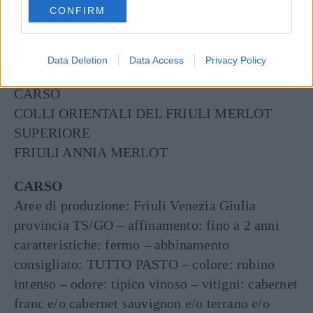
1 bicchiere di latte
CONFIRM
consent section.
¼ di panna da cucina
verdure a piacere
Data Deletion
Data Access
Privacy Policy
VINI CONSIGLIATI
CARSO
COLLI ORIENTALI DEL FRIULI MERLOT
SUPERIORE
FRIULI ANNIA MERLOT
CARSO
Aree di produzione: Friuli Venezia Giulia
provincia TS/GO – affinamento: fino a 2 anni
caratteristiche: fermo – abbinamento
consigliato: TUTTO PASTO – colore: rubino
intenso – odore: tipico vinoso – vitigni: cabernet
franc e/o cabernet sauvignon e/o terrano e/o