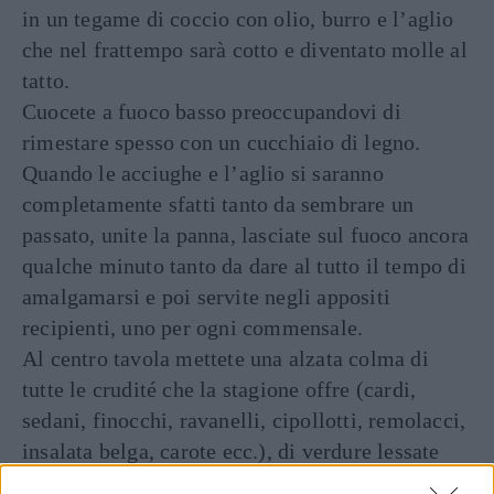
in un tegame di coccio con olio, burro e l’aglio
che nel frattempo sarà cotto e diventato molle al
tatto.
Cuocete a fuoco basso preoccupandovi di
rimestare spesso con un cucchiaio di legno.
Quando le acciughe e l’aglio si saranno
completamente sfatti tanto da sembrare un
passato, unite la panna, lasciate sul fuoco ancora
qualche minuto tanto da dare al tutto il tempo di
amalgamarsi e poi servite negli appositi
recipienti, uno per ogni commensale.
Al centro tavola mettete una alzata colma di
tutte le crudité che la stagione offre (cardi,
sedani, finocchi, ravanelli, cipollotti, remolacci,
insalata belga, carote ecc.), di verdure lessate
(patate, rape, cavolfiori, cavolini di Bruxelles,