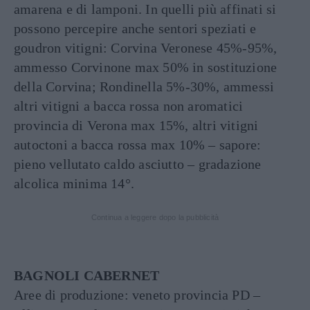
amarena e di lamponi. In quelli più affinati si
possono percepire anche sentori speziati e
goudron vitigni: Corvina Veronese 45%-95%,
ammesso Corvinone max 50% in sostituzione
della Corvina; Rondinella 5%-30%, ammessi
altri vitigni a bacca rossa non aromatici
provincia di Verona max 15%, altri vitigni
autoctoni a bacca rossa max 10% – sapore:
pieno vellutato caldo asciutto – gradazione
alcolica minima 14°.
Continua a leggere dopo la pubblicità
BAGNOLI CABERNET
Aree di produzione: veneto provincia PD –