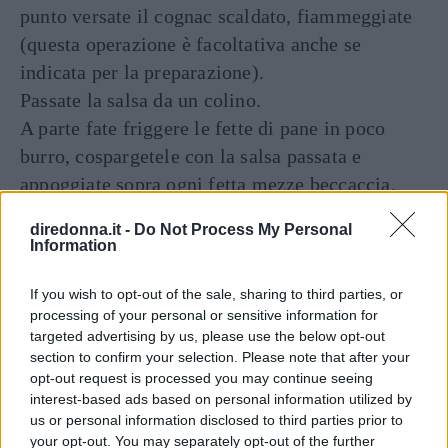
punto versate il cognac scaldato, fiammeggiate
(questa operazione è facoltativa anche se
indicata per la preparazione).
Passate la salsa da un colino.
A parte fate friggere le fette di pane in poco
burro, cospargetele con la salsa passata e
appoggiate sopra ogni fetta mezze beccaccia.
diredonna.it -
Do Not Process My Personal
Continua a leggere dopo la pubblicità
Information
If you wish to opt-out of the sale, sharing to third parties, or
DOSI PER 4 PERSONE
processing of your personal or sensitive information for
targeted advertising by us, please use the below opt-out
section to confirm your selection. Please note that after your
INGREDIENTI
opt-out request is processed you may continue seeing
2 beccacce
interest-based ads based on personal information utilized by
4 fette di pancetta affumicata
us or personal information disclosed to third parties prior to
your opt-out. You may separately opt-out of the further