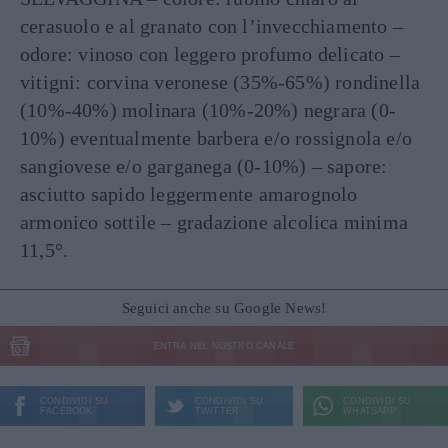
cerasuolo e al granato con l’invecchiamento –
odore: vinoso con leggero profumo delicato –
vitigni: corvina veronese (35%-65%) rondinella
(10%-40%) molinara (10%-20%) negrara (0-
10%) eventualmente barbera e/o rossignola e/o
sangiovese e/o garganega (0-10%) – sapore:
asciutto sapido leggermente amarognolo
armonico sottile – gradazione alcolica minima
11,5°.
Seguici anche su Google News!
ENTRA NEL NOSTRO CANALE
CONDIVIDI SU
CONDIVIDI SU
CONDIVIDI SU
FACEBOOK
TWITTER
WHATSAPP