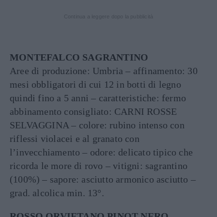
Continua a leggere dopo la pubblicità
MONTEFALCO SAGRANTINO
Aree di produzione: Umbria – affinamento: 30
mesi obbligatori di cui 12 in botti di legno
quindi fino a 5 anni – caratteristiche: fermo
abbinamento consigliato: CARNI ROSSE
SELVAGGINA – colore: rubino intenso con
riflessi violacei e al granato con
l’invecchiamento – odore: delicato tipico che
ricorda le more di rovo – vitigni: sagrantino
(100%) – sapore: asciutto armonico asciutto –
grad. alcolica min. 13°.
ROSSO ORVIETANO PINOT NERO