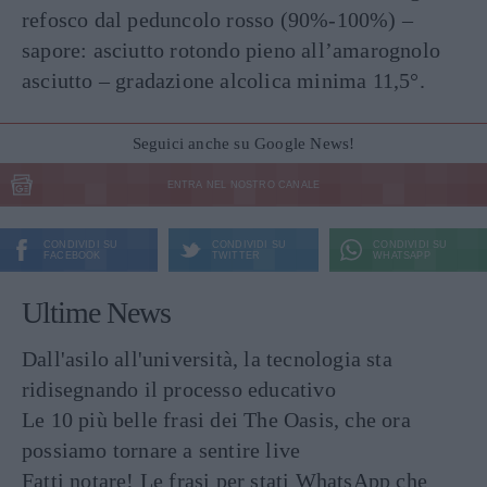
refosco dal peduncolo rosso (90%-100%) –
sapore: asciutto rotondo pieno all’amarognolo
asciutto – gradazione alcolica minima 11,5°.
Seguici anche su Google News!
ENTRA NEL NOSTRO CANALE
CONDIVIDI SU
CONDIVIDI SU
CONDIVIDI SU
FACEBOOK
TWITTER
WHATSAPP
Ultime News
Dall'asilo all'università, la tecnologia sta
ridisegnando il processo educativo
Le 10 più belle frasi dei The Oasis, che ora
possiamo tornare a sentire live
Fatti notare! Le frasi per stati WhatsApp che