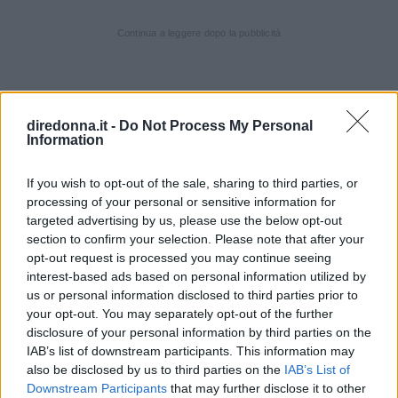
Continua a leggere dopo la pubblicità
DOSI PER 4 PERSONE
diredonna.it -
Do Not Process My Personal
Information
INGREDIENTI
800 g. di polpa di manzo (codone)
If you wish to opt-out of the sale, sharing to third parties, or
1 cipolla
processing of your personal or sensitive information for
targeted advertising by us, please use the below opt-out
2 carote
section to confirm your selection. Please note that after your
2 gambi di sedano
opt-out request is processed you may continue seeing
1 bottiglia di vino rosso robusto
interest-based ads based on personal information utilized by
us or personal information disclosed to third parties prior to
sale – pepe – noce moscata
your opt-out. You may separately opt-out of the further
alloro – chiodi di garofano – burro
disclosure of your personal information by third parties on the
IAB’s list of downstream participants. This information may
VINI CONSIGLIATI
also be disclosed by us to third parties on the
IAB’s List of
Downstream Participants
that may further disclose it to other
COLLI DEL TRASIMENO MERLOT RISERVA