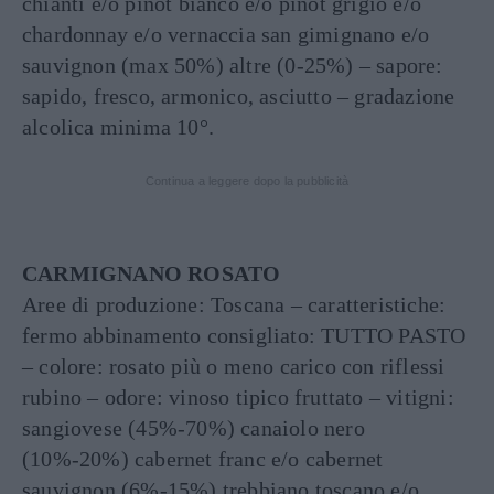
chianti e/o pinot bianco e/o pinot grigio e/o
chardonnay e/o vernaccia san gimignano e/o
sauvignon (max 50%) altre (0-25%) – sapore:
sapido, fresco, armonico, asciutto – gradazione
alcolica minima 10°.
Continua a leggere dopo la pubblicità
CARMIGNANO ROSATO
Aree di produzione: Toscana – caratteristiche:
fermo abbinamento consigliato: TUTTO PASTO
– colore: rosato più o meno carico con riflessi
rubino – odore: vinoso tipico fruttato – vitigni:
sangiovese (45%-70%) canaiolo nero
(10%-20%) cabernet franc e/o cabernet
sauvignon (6%-15%) trebbiano toscano e/o