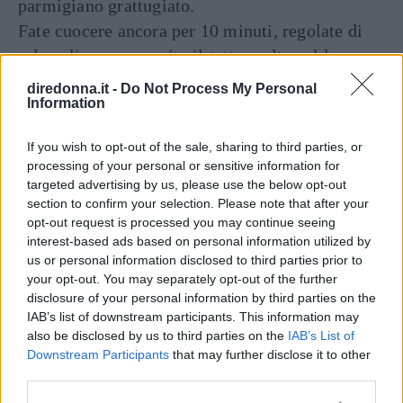
parmigiano grattugiato.
Fate cuocere ancora per 10 minuti, regolate di
sale e di pepe e servite il tutto molto caldo.
Abbinare fette di pane casereccio abbrustolito è
diredonna.it -
Do Not Process My Personal
Information
il tocco finale.
If you wish to opt-out of the sale, sharing to third parties, or
Continua a leggere dopo la pubblicità
processing of your personal or sensitive information for
targeted advertising by us, please use the below opt-out
section to confirm your selection. Please note that after your
opt-out request is processed you may continue seeing
DOSI PER 4 PERSONE
interest-based ads based on personal information utilized by
us or personal information disclosed to third parties prior to
INGREDIENTI
your opt-out. You may separately opt-out of the further
450 g. di trippa di vitello
disclosure of your personal information by third parties on the
IAB’s list of downstream participants. This information may
1 patata grande – 1 grossa carota
also be disclosed by us to third parties on the
IAB’s List of
1 sedano – 1 porro – 1 cipolla
Downstream Participants
that may further disclose it to other
100 g. di pomodori – ½ verza
third parties.
50 g. di burro – 50 g. di pancetta