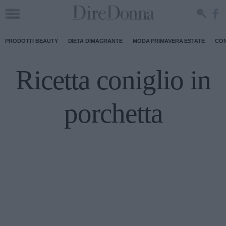
PRODOTTI BEAUTY
DIETA DIMAGRANTE
MODA PRIMAVERA ESTATE
CON
Ricetta coniglio in
porchetta