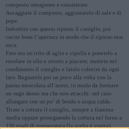
composto omogeneo e consistente.
Assaggiate il composto, aggiustatelo di sale e di
pepe.
Imbottite con questo ripieno il coniglio, poi
cucite bene l’apertura in modo che il ripieno non
esca.
Fate ora un trito di aglio e cipolla e ponetelo a
rosolare in olio e strutto a piacere; mettete nel
condimento il coniglio e fatelo colorire da ogni
lato. Bagnatelo poi un poco alla volta con la
panna mescolata all’aceto, in modo da formare
un sugo denso ma che non attacchi: nel caso
allungate con un po’ di brodo o acqua calda.
Tirate a cottura il coniglio, sempre a fiamma
media oppure proseguendo la cottura nel forno a
150 gradi di temperatura (la scelta è vostra).