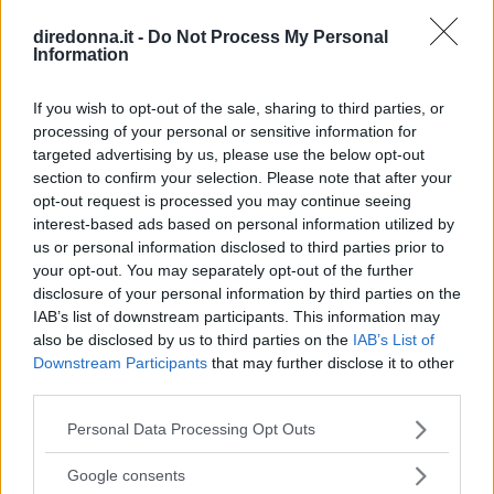
Dopo circa un’ora il coniglio sarà cotto.
diredonna.it -
Do Not Process My Personal
Toglietelo dal sugo e passate il sugo al setaccio,
Information
raccogliendolo in una salsiera.
Mettete sul piatto di portata il coniglio che
If you wish to opt-out of the sale, sharing to third parties, or
processing of your personal or sensitive information for
taglierete in tavola, distribuendo ai commensali
targeted advertising by us, please use the below opt-out
un pezzo di carne, un po’ di ripieno e facendo
section to confirm your selection. Please note that after your
loro versare da soli la salsa calda a piacere.
opt-out request is processed you may continue seeing
interest-based ads based on personal information utilized by
us or personal information disclosed to third parties prior to
Continua a leggere dopo la pubblicità
your opt-out. You may separately opt-out of the further
disclosure of your personal information by third parties on the
IAB’s list of downstream participants. This information may
also be disclosed by us to third parties on the
IAB’s List of
DOSI PER 4 PERSONE
Downstream Participants
that may further disclose it to other
third parties.
INGREDIENTI
Please note that this website/app uses one or more Google
Personal Data Processing Opt Outs
1 coniglio
services and may gather and store information including but
300 g. di carne macinata anche avanzata
not limited to your visit or usage behaviour. You may click to
Google consents
grant or deny consent to Google and its third-party tags to