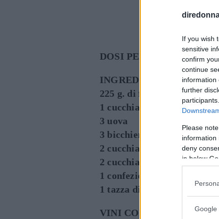
diredonna.
Cont
If you wish 
sensitive in
DOSI PER 4 PERSONE
confirm you
continue se
INGREDIENTI
information 
further disc
225 g. di farina bianca
participants
1 cucchiaio di zucchero
Downstream 
3 uova
Please note
3 bicchieri di latte
information 
2 cucchiai di olio di semi
deny consent
in below Go
2 cucchiai di cognac
1 confezione di gelato alla 
Persona
1 tazza di liquore profumat
Google 
VINI CONSIGLIATI