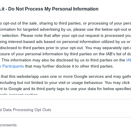
it -
Do Not Process My Personal Information
inua a leggere dopo la pubblicità
to opt-out of the sale, sharing to third parties, or processing of your per
formation for targeted advertising by us, please use the below opt-out s
r selection. Please note that after your opt-out request is processed y
eing interest-based ads based on personal information utilized by us or
disclosed to third parties prior to your opt-out. You may separately opt-
losure of your personal information by third parties on the IAB’s list of
. This information may also be disclosed by us to third parties on the
IA
Participants
that may further disclose it to other third parties.
 that this website/app uses one or more Google services and may gath
including but not limited to your visit or usage behaviour. You may click 
 to Google and its third-party tags to use your data for below specifi
ogle consent section.
vaniglia
l Data Processing Opt Outs
o
consents