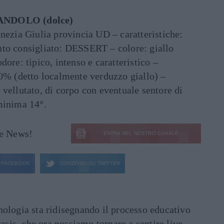
NDOLO (dolce)
nezia Giulia provincia UD – caratteristiche:
to consigliato: DESSERT – colore: giallo
ore: tipico, intenso e caratteristico –
00% (detto localmente verduzzo giallo) –
vellutato, di corpo con eventuale sentore di
minima 14°.
le News!
ENTRA NEL NOSTRO CANALE
FACEBOOK
CONDIVIDI SU
TWITTER
ecnologia sta ridisegnando il processo educativo
asis, che ora possiamo tornare a sentire live