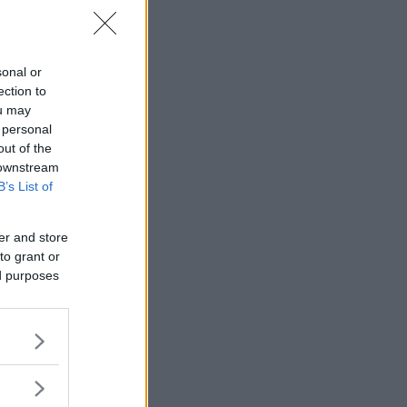
sonal or
ection to
ou may
 personal
out of the
 downstream
B’s List of
er and store
to grant or
ed purposes