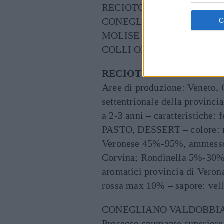
RECIOTO DELLA VALPOL
CONEGLIANO VALDOBBI
MOLISE MOSCATO PASSI
COLLI ORIENTALI RAMAN
RECIOTO DELLA VALPO
Aree di produzione: Veneto,
settentrionale della provinci
a 2-3 anni – caratteristiche
PASTO, DESSERT – colore: ru
Veronese 45%-95%, ammesso 
Corvina; Rondinella 5%-30%, 
aromatici provincia di Verona
rossa max 10% – sapore: vell
CONEGLIANO VALDOBBI
Prosecco spumante superiore