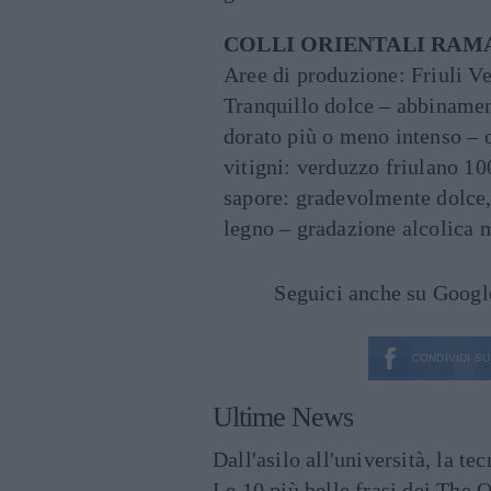
COLLI ORIENTALI RAMA
Aree di produzione: Friuli Ve
Tranquillo dolce – abbinamen
dorato più o meno intenso – od
vitigni: verduzzo friulano 1
sapore: gradevolmente dolce, 
legno – gradazione alcolica 
Seguici anche su Goog
CONDIVIDI SU
Ultime News
Dall'asilo all'università, la t
Le 10 più belle frasi dei The O