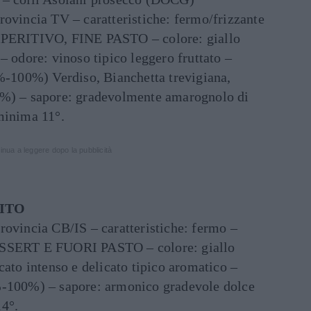
rovincia TV – caratteristiche: fermo/frizzante
 APERITIVO, FINE PASTO – colore: giallo
– odore: vinoso tipico leggero fruttato –
0%-100%) Verdiso, Bianchetta trevigiana,
5%) – sapore: gradevolmente amarognolo di
minima 11°.
inua a leggere dopo la pubblicità
ITO
rovincia CB/IS – caratteristiche: fermo –
ESSERT E FUORI PASTO – colore: giallo
cato intenso e delicato tipico aromatico –
%-100%) – sapore: armonico gradevole dolce
14°.