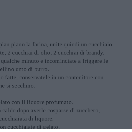
pian piano la farina, unite quindi un cucchiaio
tte, 2 cucchiai di olio, 2 cucchiai di brandy.
r qualche minuto e incominciate a friggere le
llino unto di burro.
o fatte, conservatele in un contenitore con
he si secchino.
elato con il liquore profumato.
n caldo dopo averle cosparse di zucchero,
cucchiaiata di liquore.
on cucchiaiate di gelato.