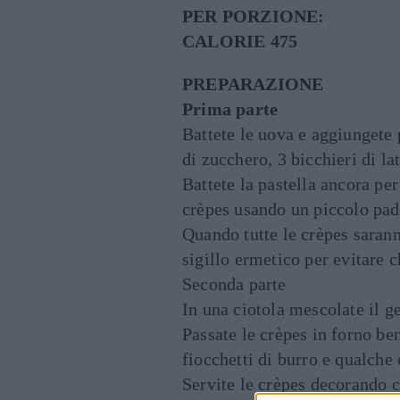
PER PORZIONE:
CALORIE 475
PREPARAZIONE
Prima parte
Battete le uova e aggiungete 
di zucchero, 3 bicchieri di la
Battete la pastella ancora pe
crèpes usando un piccolo pade
Quando tutte le crèpes sarann
sigillo ermetico per evitare c
Seconda parte
In una ciotola mescolate il g
Passate le crèpes in forno be
fiocchetti di burro e qualche 
Servite le crèpes decorando c