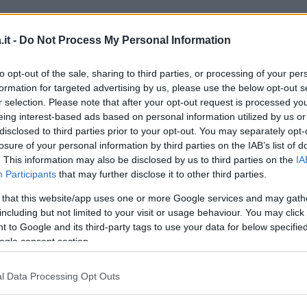
 chicchi bianchi a quelli neri, le banane
it -
Do Not Process My Personal Information
 fragole messe in cerchi concentrici a forma di
e la frutta di stagione o quella che preferite.
to opt-out of the sale, sharing to third parties, or processing of your per
izzate la superficie della torta con lo
formation for targeted advertising by us, please use the below opt-out s
r selection. Please note that after your opt-out request is processed y
eing interest-based ads based on personal information utilized by us or
disclosed to third parties prior to your opt-out. You may separately opt-
inua a leggere dopo la pubblicità
losure of your personal information by third parties on the IAB’s list of
. This information may also be disclosed by us to third parties on the
IA
Participants
that may further disclose it to other third parties.
ASTA FROLLA:
versate sulla spianatoia la
 that this website/app uses one or more Google services and may gath
ere mettendovi il burro a pezzetti leggermente
including but not limited to your visit or usage behaviour. You may click 
 to Google and its third-party tags to use your data for below specifi
uorli d’uovo, la scorza di limone grattugiata e
ogle consent section.
 insieme gli ingredienti, lavorandoli quel
li, ma non di più. Se la pasta viene troppo
l Data Processing Opt Outs
ta di acqua fredda o di vino bianco secco.