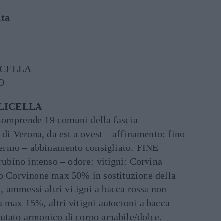
ata
ICELLA
O
LICELLA
Comprende 19 comuni della fascia
a di Verona, da est a ovest – affinamento: fino
: fermo – abbinamento consigliato: FINE
bino intenso – odore: vitigni: Corvina
Corvinone max 50% in sostituzione della
ammessi altri vitigni a bacca rossa non
 max 15%, altri vitigni autoctoni a bacca
utato armonico di corpo amabile/dolce.