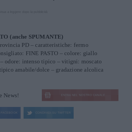
inua a leggere dopo la pubblicità
O (anche SPUMANTE)
rovincia PD – caratteristiche: fermo
nsigliato: FINE PASTO – colore: giallo
– odore: intenso tipico – vitigni: moscato
tipico amabile/dolce – gradazione alcolica
le News!
ENTRA NEL NOSTRO CANALE
FACEBOOK
CONDIVIDI SU
TWITTER