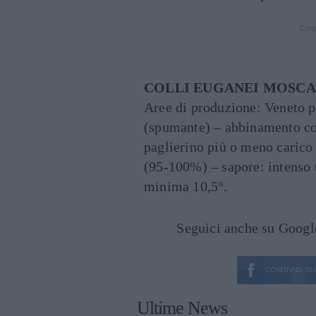
Cont
COLLI EUGANEI MOSCAT
Aree di produzione: Veneto p
(spumante) – abbinamento co
paglierino più o meno carico 
(95-100%) – sapore: intenso 
minima 10,5°.
Seguici anche su Goog
CONDIVIDI SU
Ultime News