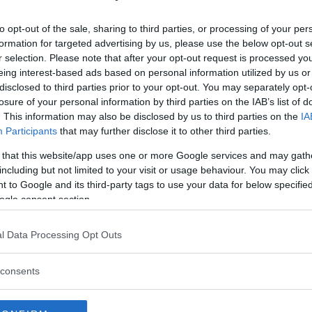
ucchiaio della loro acqua di cottura,
 legno, insaporite e lasciate addensare la
to opt-out of the sale, sharing to third parties, or processing of your per
formation for targeted advertising by us, please use the below opt-out s
r selection. Please note that after your opt-out request is processed y
etti di dentice per 10 minuti.
eing interest-based ads based on personal information utilized by us or
i amalgamatevi lo yogurt.
disclosed to third parties prior to your opt-out. You may separately opt-
losure of your personal information by third parties on the IAB’s list of
la salsa di funghi a parte.
. This information may also be disclosed by us to third parties on the
IA
Participants
that may further disclose it to other third parties.
inua a leggere dopo la pubblicità
 that this website/app uses one or more Google services and may gath
including but not limited to your visit or usage behaviour. You may click 
 to Google and its third-party tags to use your data for below specifi
FUMETTO
: lavate molto bene i resti di pesce,
ogle consent section.
metteteli in una pentola con le verdure
 d’acqua. Unite una manciata di sale e portate
l Data Processing Opt Outs
hiumate le impurità in superficie. Continuate
consents
 a quando non ne produrrà più, quindi coprite
ti. Ora unite il vino bianco e qualche granello