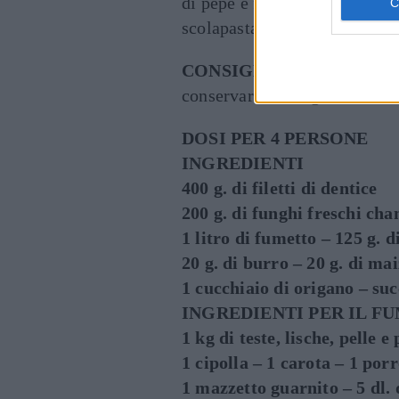
di pepe e fate cuocere ancora 
scolapasta protetto da una tel
CONSIGLIO:
il fumetto pot
conservarlo in frigorifero in
DOSI PER 4 PERSONE
INGREDIENTI
400 g. di filetti di dentice
200 g. di funghi freschi ch
1 litro di fumetto – 125 g. d
20 g. di burro – 20 g. di ma
1 cucchiaio di origano – suc
INGREDIENTI PER IL F
1 kg di teste, lische, pelle e
1 cipolla – 1 carota – 1 por
1 mazzetto guarnito – 5 dl. 