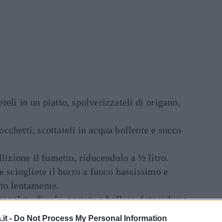
neteli in un piatto, spolverizzateli di origano,
tocchetti, scottateli in acqua bollente e succo
lizione il fumetto, riducendolo a ½ litro.
e sciogliete il burro a fuoco bassissimo e
to lentamente.
regolate di sale, portate a bollore, fate ridurre
it -
Do Not Process My Personal Information