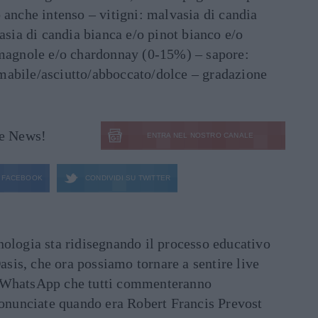
 anche intenso – vitigni: malvasia di candia
ia di candia bianca e/o pinot bianco e/o
omagnole e/o chardonnay (0-15%) – sapore:
mabile/asciutto/abboccato/dolce – gradazione
le News!
ENTRA NEL NOSTRO CANALE
FACEBOOK
CONDIVIDI SU
TWITTER
ecnologia sta ridisegnando il processo educativo
asis, che ora possiamo tornare a sentire live
ati WhatsApp che tutti commenteranno
ronunciate quando era Robert Francis Prevost