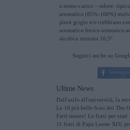
o meno carico – odore: tipico
aromatico (85%-100%) malvas
pinot grigio e/o trebbiano r
aromatico fresco armonico a
alcolica minima 10,5°.
Seguici anche su Goog
CONDIVIDI SU
Ultime News
Dall'asilo all'università, la t
Le 10 più belle frasi dei The O
Fatti notare! Le frasi per st
11 frasi di Papa Leone XIV, p