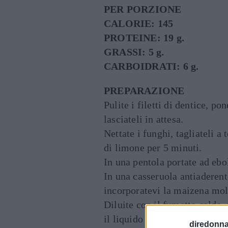
PER PORZIONE
CALORIE: 145
PROTEINE: 19 g.
GRASSI: 5 g.
CARBOIDRATI: 6 g.
PREPARAZIONE
Pulite i filetti di dentice, po
lasciateli in attesa.
Nettate i funghi, tagliateli a 
di limone per 5 minuti.
In una pentola portate ad ebol
In una casseruola antiaderent
incorporatevi la maizena mol
Diluite con il fumetto caldo, 
il liquido ancora della metà.
diredonna.