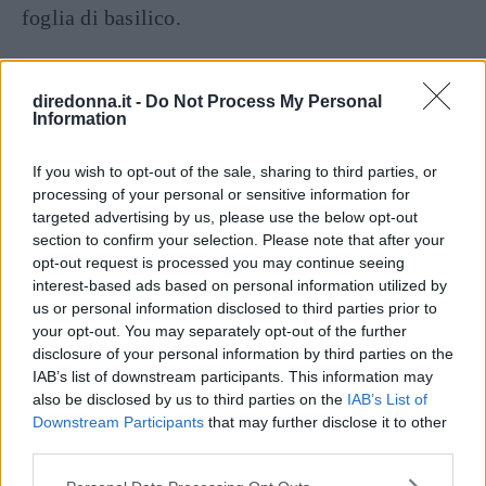
foglia di basilico.
Continua a leggere dopo la pubblicità
diredonna.it -
Do Not Process My Personal
Information
DOSI PER 4 PERSONE
If you wish to opt-out of the sale, sharing to third parties, or
INGREDIENTI
processing of your personal or sensitive information for
targeted advertising by us, please use the below opt-out
1 melanzana
section to confirm your selection. Please note that after your
1 peperone
opt-out request is processed you may continue seeing
2 carotine
interest-based ads based on personal information utilized by
us or personal information disclosed to third parties prior to
olio extravergine d’oliva
your opt-out. You may separately opt-out of the further
un cucchiaio di pecorino
disclosure of your personal information by third parties on the
peperoncino piccante
IAB’s list of downstream participants. This information may
also be disclosed by us to third parties on the
IAB’s List of
3 uova
Downstream Participants
that may further disclose it to other
100 g. di ricotta romana
third parties.
pangrattato
Please note that this website/app uses one or more Google