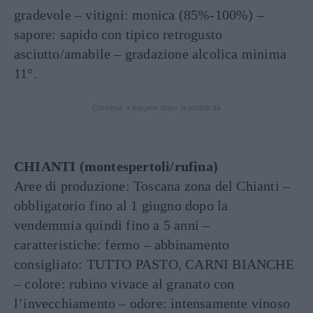
gradevole – vitigni: monica (85%-100%) –
sapore: sapido con tipico retrogusto
asciutto/amabile – gradazione alcolica minima
11°.
Continua a leggere dopo la pubblicità
CHIANTI (montespertoli/rufina)
Aree di produzione: Toscana zona del Chianti –
obbligatorio fino al 1 giugno dopo la
vendemmia quindi fino a 5 anni –
caratteristiche: fermo – abbinamento
consigliato: TUTTO PASTO, CARNI BIANCHE
– colore: rubino vivace al granato con
l’invecchiamento – odore: intensamente vinoso