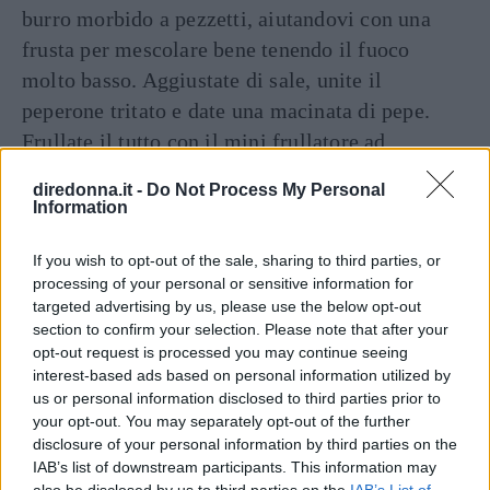
burro morbido a pezzetti, aiutandovi con una
frusta per mescolare bene tenendo il fuoco
molto basso. Aggiustate di sale, unite il
peperone tritato e date una macinata di pepe.
Frullate il tutto con il mini frullatore ad
immersione.
diredonna.it -
Do Not Process My Personal
Aprite le capesante, lavate molto bene le noci
Information
eliminando tutto il resto. Tagliatele a rondelle
If you wish to opt-out of the sale, sharing to third parties, or
sottili e disponetele sulle gallette di pasta
processing of your personal or sensitive information for
sfoglia, spennellate con il burro fuso, aggiustate
targeted advertising by us, please use the below opt-out
di sale e di pepe, se serve, e passatele sotto il
section to confirm your selection. Please note that after your
opt-out request is processed you may continue seeing
grill del forno per due o tre minuti.
interest-based ads based on personal information utilized by
Disponete le gallette sui piatti di portata,
us or personal information disclosed to third parties prior to
decorate con striscioline di peperone e
your opt-out. You may separately opt-out of the further
disclosure of your personal information by third parties on the
prezzemolo tritato e servite con la salsa calda in
IAB’s list of downstream participants. This information may
una salsiera.
also be disclosed by us to third parties on the
IAB’s List of