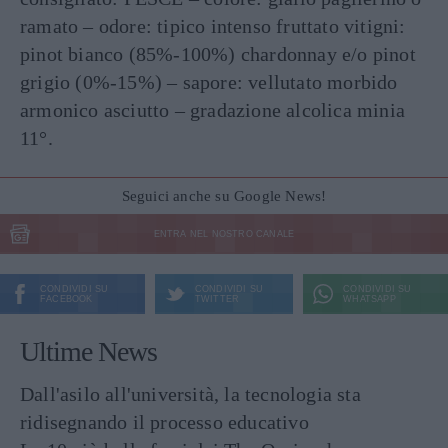
ramato – odore: tipico intenso fruttato vitigni:
pinot bianco (85%-100%) chardonnay e/o pinot
grigio (0%-15%) – sapore: vellutato morbido
armonico asciutto – gradazione alcolica minia
11°.
Seguici anche su Google News!
ENTRA NEL NOSTRO CANALE
CONDIVIDI SU
CONDIVIDI SU
CONDIVIDI SU
FACEBOOK
TWITTER
WHATSAPP
Ultime News
Dall'asilo all'università, la tecnologia sta
ridisegnando il processo educativo