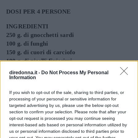
DOSI PER 4 PERSONE
INGREDIENTI
250 g. di gnocchetti sardi
100 g. di funghi
150 g. di cuori di carciofo
100 g. di piselli finissimi
2 cipollotti
diredonna.it -
Do Not Process My Personal
½ dado
Information
prezzemolo – olio – sale – pepe
If you wish to opt-out of the sale, sharing to third parties, or
processing of your personal or sensitive information for
VINI CONSIGLIATI
targeted advertising by us, please use the below opt-out
CARSO
section to confirm your selection. Please note that after your
COLLI ORIENTALI DEL FRIULI MERLOT
opt-out request is processed you may continue seeing
interest-based ads based on personal information utilized by
SUPERIORE
us or personal information disclosed to third parties prior to
COLLI ORIENTALI DEL FRIULI
your opt-out. You may separately opt-out of the further