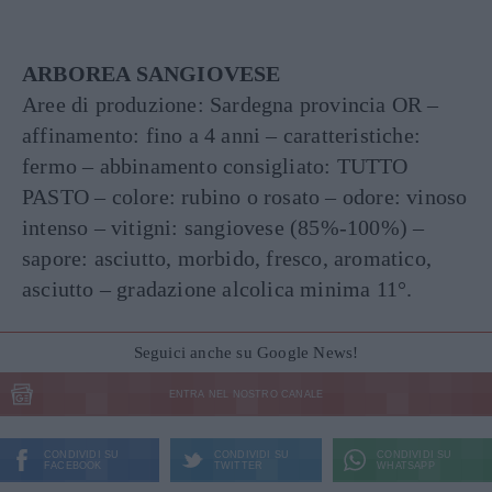
ARBOREA SANGIOVESE
Aree di produzione: Sardegna provincia OR –
affinamento: fino a 4 anni – caratteristiche:
fermo – abbinamento consigliato: TUTTO
PASTO – colore: rubino o rosato – odore: vinoso
intenso – vitigni: sangiovese (85%-100%) –
sapore: asciutto, morbido, fresco, aromatico,
asciutto – gradazione alcolica minima 11°.
Seguici anche su Google News!
ENTRA NEL NOSTRO CANALE
CONDIVIDI SU
CONDIVIDI SU
CONDIVIDI SU
FACEBOOK
TWITTER
WHATSAPP