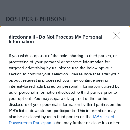
DOSI PER 6 PERSONE
INGREDIENTI
diredonna.it -
Do Not Process My Personal
900 g. di acciughe fresche
Information
un grosso limone
If you wish to opt-out of the sale, sharing to third parties, or
2 cucchiaiate di prezzemolo tritato
processing of your personal or sensitive information for
10 cucchiaiate d’olio extravergine d’oliva
targeted advertising by us, please use the below opt-out
sale – pepe
section to confirm your selection. Please note that after your
opt-out request is processed you may continue seeing
interest-based ads based on personal information utilized by
VINI CONSIGLIATI
us or personal information disclosed to third parties prior to
SALICE SALENTINO PINOT BIANCO
your opt-out. You may separately opt-out of the further
SPUMANTE
disclosure of your personal information by third parties on the
IAB’s list of downstream participants. This information may
CASTEL DEL MONTE BIANCO
also be disclosed by us to third parties on the
IAB’s List of
FERMO/FRIZZANTE
Downstream Participants
that may further disclose it to other
GRAVINA BIANCO (amabile/asciutto)
third parties.