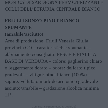
MONICA DI SARDEGNA FERMO/FRIZZANTE
COLLI DELL’ETRURIA CENTRALE BIANCO
FRIULI ISONZO PINOT BIANCO
SPUMANTE
(amabile/asciutto)
Aree di produzione: Friuli Venezia Giulia
provincia GO – caratteristiche: spumante –
abbinamento consigliato: PESCE E PIATTI A
BASE DI VERDURA – colore: paglierino chiaro
o leggermente dorato – odore: delicato tipico
gradevole – vitigni: pinot bianco (100%) –
sapore: vellutato morbido armonico gradevole
asciutto/amabile – gradazione alcolica minima
11°.
Continua a leggere dopo la pubblicità