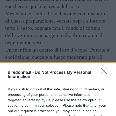
zucchero e quel che resta dell’olio.
Mescolate e farcite le melanzane con una parte
di questa preparazione, versate sopra e intorno
tutto il resto, bagnate con il fondo di cottura
delle verdure, cospargetele d’aglio tritato e di
peperoncino verde.
Unite infine un quarto di litro d’acqua. Portate a
ebollizione, cuocete a fuoco moderato per 10
minuti, quindi abbassate la fiamma e continuate
la cottura per una trentina di minuti.
diredonna.it -
Do Not Process My Personal
Information
Fate raffreddare in casseruola e servite
spolverizzando con l’altra metà del prezzemolo.
If you wish to opt-out of the sale, sharing to third parties, or
processing of your personal or sensitive information for
Continua a leggere dopo la pubblicità
targeted advertising by us, please use the below opt-out
section to confirm your selection. Please note that after your
opt-out request is processed you may continue seeing