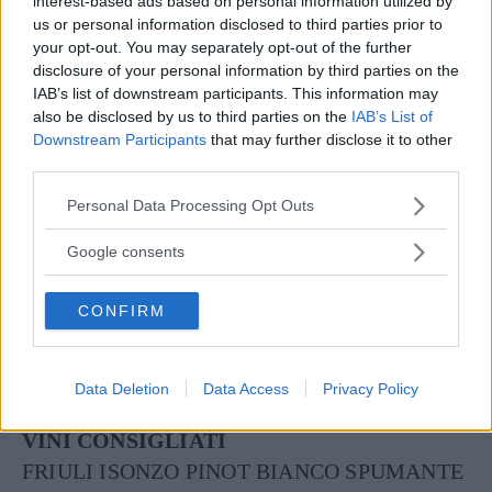
interest-based ads based on personal information utilized by
DOSI PER 4 PERSONE
us or personal information disclosed to third parties prior to
INGREDIENTI
your opt-out. You may separately opt-out of the further
disclosure of your personal information by third parties on the
4 melanzane di 200-250 g. l’una
IAB’s list of downstream participants. This information may
500 g. di cipolle affettate
also be disclosed by us to third parties on the
IAB’s List of
300 g. di polpa di pomodoro
Downstream Participants
that may further disclose it to other
third parties.
4 spicchi d’aglio tritato
½ cucchiaino di zucchero
Please note that this website/app uses one or more Google
Personal Data Processing Opt Outs
services and may gather and store information including but
8 cucchiaiate d’olio d’oliva
not limited to your visit or usage behaviour. You may click to
Google consents
4 peperoncini verdi freschi puliti senza semi e
grant or deny consent to Google and its third-party tags to
nervature e tagliati a pezzetti
use your data for below specified purposes in below Google
CONFIRM
consent section.
2 cucchiaiate abbondanti di prezzemolo
tritato
sale – pepe
Data Deletion
Data Access
Privacy Policy
VINI CONSIGLIATI
FRIULI ISONZO PINOT BIANCO SPUMANTE