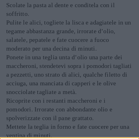
Scolate la pasta al dente e conditela con il
soffritto.
Pulite le alici, togliete la lisca e adagiatele in un
tegame abbastanza grande, irrorate d’olio,
salatele, pepatele e fate cuocere a fuoco
moderato per una decina di minuti.
Ponete in una teglia unta d’olio una parte dei
maccheroni, stendetevi sopra i pomodori tagliati
a pezzetti, uno strato di alici, qualche filetto di
acciuga, una manciata di capperi e le olive
snocciolate tagliate a metà.
Ricoprite con i restanti maccheroni e i
pomodori. Irrorate con abbondante olio e
spolverizzate con il pane grattato.
Mettete la teglia in forno e fate cuocere per una
ventina di minuti.