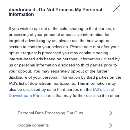
diredonna.it -
Do Not Process My Personal
Continua a leggere dopo la pubblicità
Information
If you wish to opt-out of the sale, sharing to third parties, or
DOSI PER 4 PERSONE
processing of your personal or sensitive information for
targeted advertising by us, please use the below opt-out
section to confirm your selection. Please note that after your
INGREDIENTI
opt-out request is processed you may continue seeing
400 g. di maccheroni
interest-based ads based on personal information utilized by
250 g. di alici fresche
us or personal information disclosed to third parties prior to
your opt-out. You may separately opt-out of the further
200 g. di filetti d’acciuga
disclosure of your personal information by third parties on the
500 g. di pelati
IAB’s list of downstream participants. This information may
50 g. di olive nere
also be disclosed by us to third parties on the
IAB’s List of
Downstream Participants
that may further disclose it to other
capperi, prezzemolo, aglio
third parties.
pane grattato
Please note that this website/app uses one or more Google
Personal Data Processing Opt Outs
olio – sale – pepe
services and may gather and store information including but
not limited to your visit or usage behaviour. You may click to
Google consents
VINI CONSIGLIATI
grant or deny consent to Google and its third-party tags to