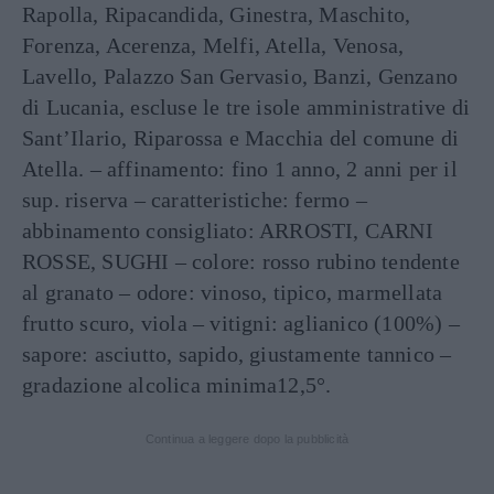
Rapolla, Ripacandida, Ginestra, Maschito,
Forenza, Acerenza, Melfi, Atella, Venosa,
Lavello, Palazzo San Gervasio, Banzi, Genzano
di Lucania, escluse le tre isole amministrative di
Sant’Ilario, Riparossa e Macchia del comune di
Atella. – affinamento: fino 1 anno, 2 anni per il
sup. riserva – caratteristiche: fermo –
abbinamento consigliato: ARROSTI, CARNI
ROSSE, SUGHI – colore: rosso rubino tendente
al granato – odore: vinoso, tipico, marmellata
frutto scuro, viola – vitigni: aglianico (100%) –
sapore: asciutto, sapido, giustamente tannico –
gradazione alcolica minima12,5°.
Continua a leggere dopo la pubblicità