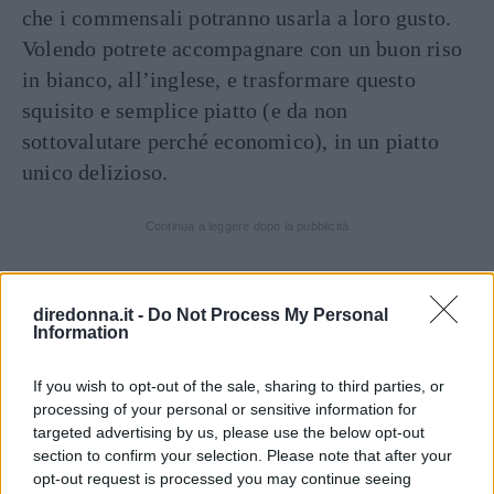
che i commensali potranno usarla a loro gusto.
Volendo potrete accompagnare con un buon riso
in bianco, all’inglese, e trasformare questo
squisito e semplice piatto (e da non
sottovalutare perché economico), in un piatto
unico delizioso.
Continua a leggere dopo la pubblicità
diredonna.it -
Do Not Process My Personal
DOSI PER 4 PERSONE
Information
INGREDIENTI
If you wish to opt-out of the sale, sharing to third parties, or
300 g. di carne macinata (va benissimo anche
processing of your personal or sensitive information for
quella avanzata)
targeted advertising by us, please use the below opt-out
section to confirm your selection. Please note that after your
1 uovo
opt-out request is processed you may continue seeing