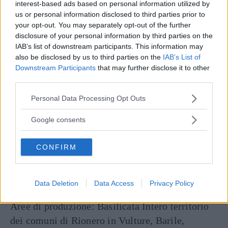
aglio
interest-based ads based on personal information utilized by
farina
us or personal information disclosed to third parties prior to
your opt-out. You may separately opt-out of the further
1 tazza di pomodoro passato
disclosure of your personal information by third parties on the
basilico, sale, pepe, origano, burro
IAB’s list of downstream participants. This information may
pane carré
also be disclosed by us to third parties on the
IAB’s List of
Downstream Participants
that may further disclose it to other
300 g. di piselli novelli
third parties.
VINI CONSIGLIATI
Please note that this website/app uses one or more Google
Personal Data Processing Opt Outs
services and may gather and store information including but
AGLIANICO DEL VULTURE SUPERIORE/
not limited to your visit or usage behaviour. You may click to
Google consents
SUP. RISERVA
grant or deny consent to Google and its third-party tags to
CESANESE DEL PIGLIO (Lazio)
use your data for below specified purposes in below Google
CONFIRM
consent section.
AMARONE DELLA VALPOLICELLA
AGLIANICO DEL VULTURE SUPERIORE/
Data Deletion
Data Access
Privacy Policy
SUP. RISERVA
Aree di produzione: Basilicata Intero territorio
dei comuni di Rionero in Vulture, Barile,