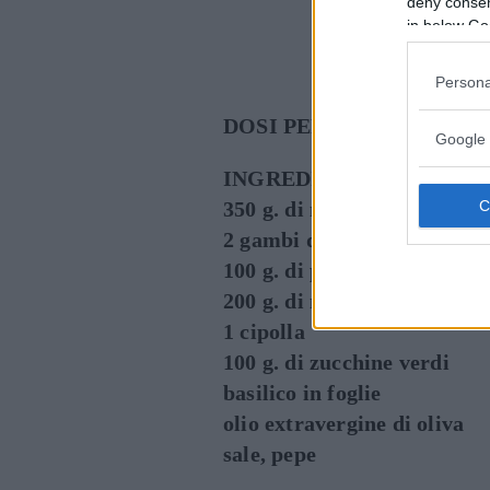
deny consent
in below Go
Cont
Persona
DOSI PER 4 PERSONE
Google 
INGREDIENTI
350 g. di mezze penne
2 gambi di sedano
100 g. di peperoni gialli
200 g. di melanzane
1 cipolla
100 g. di zucchine verdi
basilico in foglie
olio extravergine di oliva
sale, pepe