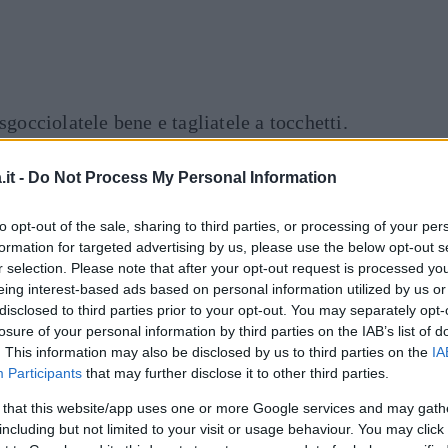
sgocciolatele bene e tagliatele a tocchetti.
ua bollente non salata, in una padella
e melanzane a fuoco vivace stando attenzione
it -
Do Not Process My Personal Information
to opt-out of the sale, sharing to third parties, or processing of your per
lio e fatelo scaldare bene poi aggiungete la
formation for targeted advertising by us, please use the below opt-out s
eperoni e fate soffriggere per qualche minuto.
r selection. Please note that after your opt-out request is processed y
le zucchine, il sedano e il basilico spezzano
eing interest-based ads based on personal information utilized by us or
disclosed to third parties prior to your opt-out. You may separately opt-
zico di sale e portate a cottura.
losure of your personal information by third parties on the IAB’s list of
 acqua salata fate cuocere le mezze penne al
. This information may also be disclosed by us to third parties on the
IA
 aggiungetele alla verdura nella casseruola,
Participants
that may further disclose it to other third parties.
amente, aggiungete una bella spolverata di
 that this website/app uses one or more Google services and may gath
e.
including but not limited to your visit or usage behaviour. You may click 