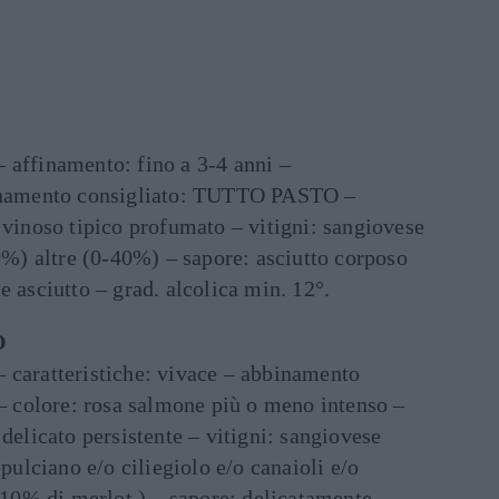
 affinamento: fino a 3-4 anni –
binamento consigliato: TUTTO PASTO –
 vinoso tipico profumato – vitigni: sangiovese
) altre (0-40%) – sapore: asciutto corposo
e asciutto – grad. alcolica min. 12°.
O
 caratteristiche: vivace – abbinamento
colore: rosa salmone più o meno intenso –
 delicato persistente – vitigni: sangiovese
lciano e/o ciliegiolo e/o canaioli e/o
0% di merlot ) – sapore: delicatamente