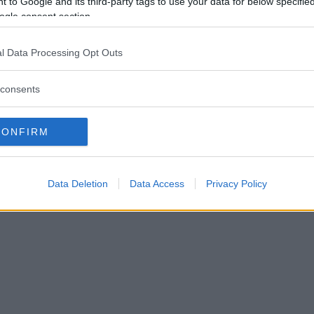
 to Google and its third-party tags to use your data for below specifi
ogle consent section.
inua a leggere dopo la pubblicità
l Data Processing Opt Outs
consents
CONFIRM
Data Deletion
Data Access
Privacy Policy