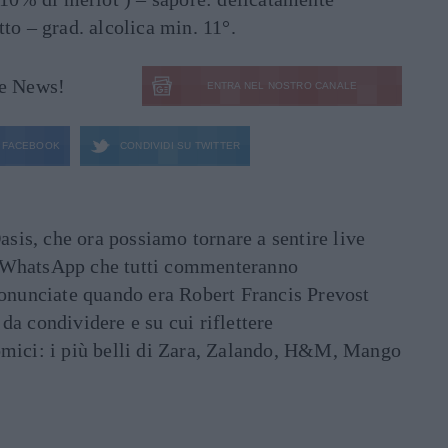
to – grad. alcolica min. 11°.
le News!
ENTRA NEL NOSTRO CANALE
FACEBOOK
CONDIVIDI SU
TWITTER
asis, che ora possiamo tornare a sentire live
ati WhatsApp che tutti commenteranno
ronunciate quando era Robert Francis Prevost
e da condividere e su cui riflettere
mici: i più belli di Zara, Zalando, H&M, Mango