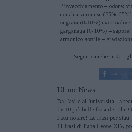
l’invecchiamento – odore: vi
corvina veronese (35%-65%)
negrara (0-10%) eventualment
garganega (0-10%) – sapore:
armonico sottile – gradazion
Seguici anche su Goog
CONDIVIDI SU
Ultime News
Dall'asilo all'università, la t
Le 10 più belle frasi dei The O
Fatti notare! Le frasi per st
11 frasi di Papa Leone XIV, p