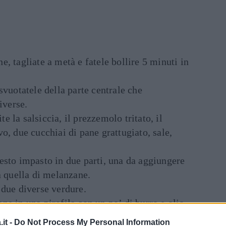
, tagliate a metà e fatele bollire 5 minuti in
svuotatele della parte centrale che
iverse.
ite la salsiccia, il prezzemolo tritato, il
o, due cucchiai di pane grattugiato, sale,
esto impasto in due parti, una da aggiungere
a quella di melanzane.
 due diverse verdure.
e in una pirofila con un po’ di burro e olio.
 non lo avete utilizzate un foglio di
it -
Do Not Process My Personal Information