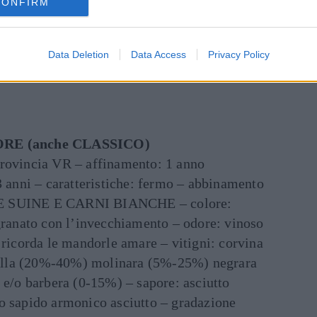
CONFIRM
moderato)
Data Deletion
Data Access
Privacy Policy
 (anche CLASSICO)
RE (anche CLASSICO)
provincia VR – affinamento: 1 anno
3 anni – caratteristiche: fermo – abbinamento
 E SUINE E CARNI BIANCHE – colore:
 granato con l’invecchiamento – odore: vinoso
 ricorda le mandorle amare – vitigni: corvina
lla (20%-40%) molinara (5%-25%) negrara
 e/o barbera (0-15%) – sapore: asciutto
o sapido armonico asciutto – gradazione