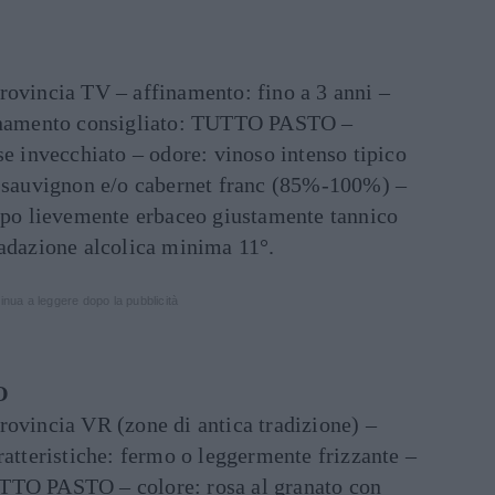
rovincia TV – affinamento: fino a 3 anni –
binamento consigliato: TUTTO PASTO –
se invecchiato – odore: vinoso intenso tipico
t sauvignon e/o cabernet franc (85%-100%) –
orpo lievemente erbaceo giustamente tannico
radazione alcolica minima 11°.
inua a leggere dopo la pubblicità
O
rovincia VR (zone di antica tradizione) –
ratteristiche: fermo o leggermente frizzante –
TTO PASTO – colore: rosa al granato con