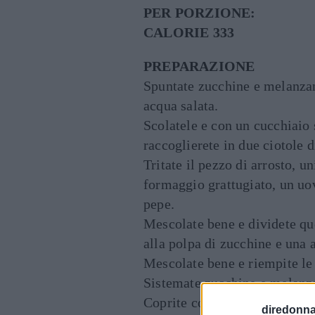
PER PORZIONE:
CALORIE 333
PREPARAZIONE
Spuntate zucchine e melanzane
acqua salata.
Scolatele e con un cucchiaio 
raccoglierete in due ciotole d
Tritate il pezzo di arrosto, un
formaggio grattugiato, un uov
pepe.
Mescolate bene e dividete qu
alla polpa di zucchine e una 
Mescolate bene e riempite le
Sistemate zucchine e melanzan
Coprite con un coperchio o se
diredonna.