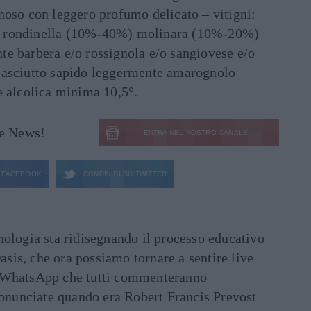
noso con leggero profumo delicato – vitigni:
 rondinella (10%-40%) molinara (10%-20%)
e barbera e/o rossignola e/o sangiovese e/o
 asciutto sapido leggermente amarognolo
e alcolica minima 10,5°.
le News!
ENTRA NEL NOSTRO CANALE
FACEBOOK
CONDIVIDI SU
TWITTER
ecnologia sta ridisegnando il processo educativo
asis, che ora possiamo tornare a sentire live
ati WhatsApp che tutti commenteranno
ronunciate quando era Robert Francis Prevost