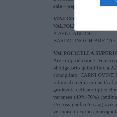
sale – pepe – olio, burro (
VINI CONSIGLIATI
VALPOLICELLA SUPERIORE
PIAVE CABERNET
BARDOLINO CHIARETTO
VALPOLICELLA SUPERIO
Aree di produzione: Veneto 
obbligatorio quindi fino a 2-
consigliato: CARNI OVINE
rubino di media intensità al
gradevole delicato tipico che
veronese (40%-70%) rondine
e/o rossignola e/o sangiovese
vellutato di corpo amarognol