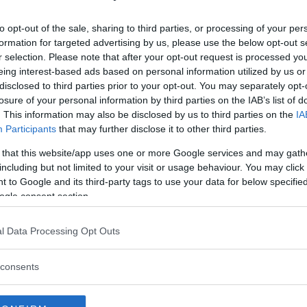
 200 gradi e mettete la pirofila in forno per
to opt-out of the sale, sharing to third parties, or processing of your per
formation for targeted advertising by us, please use the below opt-out s
r selection. Please note that after your opt-out request is processed y
inua a leggere dopo la pubblicità
eing interest-based ads based on personal information utilized by us or
disclosed to third parties prior to your opt-out. You may separately opt-
losure of your personal information by third parties on the IAB’s list of
. This information may also be disclosed by us to third parties on the
IA
Participants
that may further disclose it to other third parties.
 that this website/app uses one or more Google services and may gath
including but not limited to your visit or usage behaviour. You may click 
 to Google and its third-party tags to use your data for below specifi
ogle consent section.
cotta
l Data Processing Opt Outs
tritato
consents
ttugiato
ato