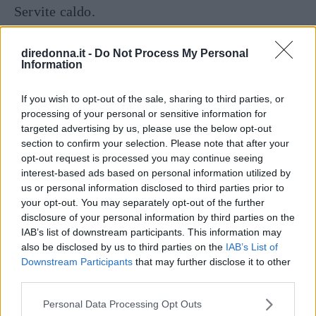
Servite caldo.
Continua a leggere dopo la pubblicità
diredonna.it -
Do Not Process My Personal
Information
If you wish to opt-out of the sale, sharing to third parties, or
DOSI PER 4 PERSONE
processing of your personal or sensitive information for
targeted advertising by us, please use the below opt-out
INGREDIENTI
section to confirm your selection. Please note that after your
4 filetti di orata
opt-out request is processed you may continue seeing
interest-based ads based on personal information utilized by
350 g. di polpa di pomodoro
us or personal information disclosed to third parties prior to
1 mazzetto di cipolline fresche
your opt-out. You may separately opt-out of the further
2 pomodori maturi ma duri
disclosure of your personal information by third parties on the
IAB’s list of downstream participants. This information may
2 spicchi d’aglio
also be disclosed by us to third parties on the
IAB’s List of
il succo di un limone
Downstream Participants
that may further disclose it to other
1 mazzetto di prezzemolo tritato
third parties.
3 foglie di alloro
Please note that this website/app uses one or more Google
Personal Data Processing Opt Outs
services and may gather and store information including but