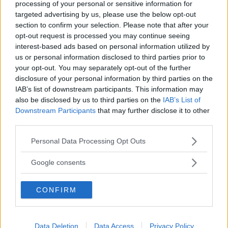
processing of your personal or sensitive information for
foglio di alluminio e mettete la padella in forno
targeted advertising by us, please use the below opt-out
a 200 gradi per 20-25 minuti.
section to confirm your selection. Please note that after your
Spegnete il forno e lasciate riposare la paella per
opt-out request is processed you may continue seeing
interest-based ads based on personal information utilized by
cinque minuti poi servite nel recipiente stesso.
us or personal information disclosed to third parties prior to
your opt-out. You may separately opt-out of the further
Continua a leggere dopo la pubblicità
disclosure of your personal information by third parties on the
IAB’s list of downstream participants. This information may
also be disclosed by us to third parties on the
IAB’s List of
Downstream Participants
that may further disclose it to other
DOSI PER 6 PERSONE
third parties.
Please note that this website/app uses one or more Google
Personal Data Processing Opt Outs
INGREDIENTI
services and may gather and store information including but
8 scampi – 600 g. di calamari
not limited to your visit or usage behaviour. You may click to
Google consents
8 tartufi di mare – 8 fasolari
grant or deny consent to Google and its third-party tags to
use your data for below specified purposes in below Google
16 cozze – 1 piccolo pollo
CONFIRM
consent section.
3 cipolle – 2 coste di sedano
una testa d’aglio piccola – 1 porro
Data Deletion
Data Access
Privacy Policy