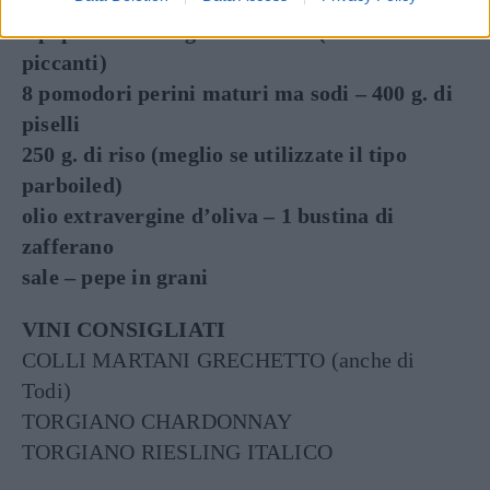
mazzetto guarnito – 1 cucchiaio di paprica
3 peperoni – 200 g. di chorizos (sono salsicce
piccanti)
8 pomodori perini maturi ma sodi – 400 g. di
piselli
250 g. di riso (meglio se utilizzate il tipo
parboiled)
olio extravergine d’oliva – 1 bustina di
zafferano
sale – pepe in grani
VINI CONSIGLIATI
COLLI MARTANI GRECHETTO (anche di
Todi)
TORGIANO CHARDONNAY
TORGIANO RIESLING ITALICO