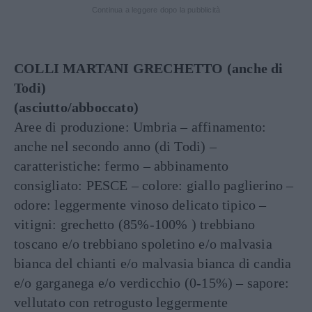
Continua a leggere dopo la pubblicità
COLLI MARTANI GRECHETTO (anche di
Todi)
(asciutto/abboccato)
Aree di produzione: Umbria – affinamento:
anche nel secondo anno (di Todi) –
caratteristiche: fermo – abbinamento
consigliato: PESCE – colore: giallo paglierino –
odore: leggermente vinoso delicato tipico –
vitigni: grechetto (85%-100% ) trebbiano
toscano e/o trebbiano spoletino e/o malvasia
bianca del chianti e/o malvasia bianca di candia
e/o garganega e/o verdicchio (0-15%) – sapore:
vellutato con retrogusto leggermente