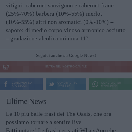
vitigni: cabernet sauvignon e cabernet franc
(25%-70%) barbera (10%-55%) merlot
(10%-55%) altri non aromatici (0%-10%) –
sapore: di medio corpo vinoso armonico asciutto
– gradazione alcolica minima 11°.
Seguici anche su Google News!
ENTRA NEL NOSTRO CANALE
CONDIVIDI SU
CONDIVIDI SU
CONDIVIDI SU
FACEBOOK
TWITTER
WHATSAPP
Ultime News
Le 10 più belle frasi dei The Oasis, che ora
possiamo tornare a sentire live
Fatti notare! Le frasi per stati WhatsApp che