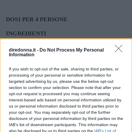
DOSI PER 4 PERSONE
INGREDIENTI
200 g. di sugo di pomodoro
50 g. di olio d’oliva
diredonna.it -
Do Not Process My Personal
Information
4 panini raffermi
4 uova
If you wish to opt-out of the sale, sharing to third parties, or
pecorino grattugiato
processing of your personal or sensitive information for
targeted advertising by us, please use the below opt-out
prezzemolo – aglio – sedano
section to confirm your selection. Please note that after your
alloro – sale – pepe
opt-out request is processed you may continue seeing
interest-based ads based on personal information utilized by
VINI CONSIGLIATI
us or personal information disclosed to third parties prior to
your opt-out. You may separately opt-out of the further
COLLINE LUCCHESI MERLOT
disclosure of your personal information by third parties on the
COLLI DELL’ETRURIA CENTRALE BIANCO
IAB’s list of downstream participants. This information may
TERRE DI FRANCIACORTA ROSSO
also be disclosed by us to third parties on the
IAB’s List of