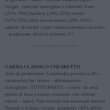
vitigni: cabernet sauvignon e cabernet franc
(25%-70%) barbera (10%-55%) merlot
(10%-55%) altri non aromatici (0%-10%) –
sapore: di medio corpo vinoso armonico asciutto
– gradazione alcolica minima 11°.
Continua a leggere dopo la pubblicità
GARDA CLASSICO CHIARETTO
Aree di produzione: Lombardia provincia BS –
caratteristiche: fermo – abbinamento
consigliato: TUTTO PASTO – colore: da rosa
petalo di rosa a rosato cerasuolo con riflessi
rubini – odore: fine intenso con eventuali sentori
floreali o fruttati vitigni: groppello (30%-85%)