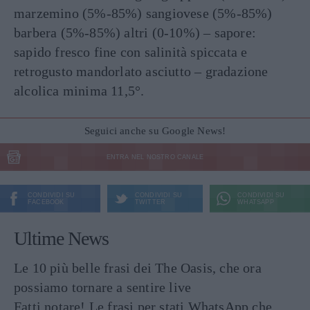
marzemino (5%-85%) sangiovese (5%-85%)
barbera (5%-85%) altri (0-10%) – sapore:
sapido fresco fine con salinità spiccata e
retrogusto mandorlato asciutto – gradazione
alcolica minima 11,5°.
Seguici anche su Google News!
ENTRA NEL NOSTRO CANALE
CONDIVIDI SU
CONDIVIDI SU
CONDIVIDI SU
FACEBOOK
TWITTER
WHATSAPP
Ultime News
Le 10 più belle frasi dei The Oasis, che ora
possiamo tornare a sentire live
Fatti notare! Le frasi per stati WhatsApp che