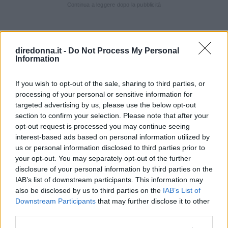
Continua a leggere dopo la pubblicità
DOSI PER 4 PERSONE
diredonna.it -
Do Not Process My Personal
Information
INGREDIENTI
If you wish to opt-out of the sale, sharing to third parties, or
1 pera kaiser
processing of your personal or sensitive information for
4 falde di peperoni di colori diversi
targeted advertising by us, please use the below opt-out
sale
section to confirm your selection. Please note that after your
opt-out request is processed you may continue seeing
pepe
interest-based ads based on personal information utilized by
olio
us or personal information disclosed to third parties prior to
your opt-out. You may separately opt-out of the further
VINI CONSIGLIATI
disclosure of your personal information by third parties on the
IAB’s list of downstream participants. This information may
CASTEL DEL MONTE AGLIANICO ROSATO
also be disclosed by us to third parties on the
IAB’s List of
LOCOROTONDO SPUMANTE
Downstream Participants
that may further disclose it to other
SAN SEVERO BIANCO SPUMANTE
third parties.
LIZZANO BIANCO SPUMANTE