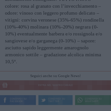
colore: rosa al granato con l’invecchiamento –
odore: vinoso con leggero profumo delicato –
vitigni: corvina veronese (35%-65%) rondinella
(10%-40%) molinara (10%-20%) negrara (0-
10%) eventualmente barbera e/o rossignola e/o
sangiovese e/o garganega (0-10%) – sapore:
asciutto sapido leggermente amarognolo
armonico sottile – gradazione alcolica minima
10,5°.
Seguici anche su Google News!
ENTRA NEL NOSTRO CANALE
CONDIVIDI SU
CONDIVIDI SU
CONDIVIDI SU
FACEBOOK
TWITTER
WHATSAPP