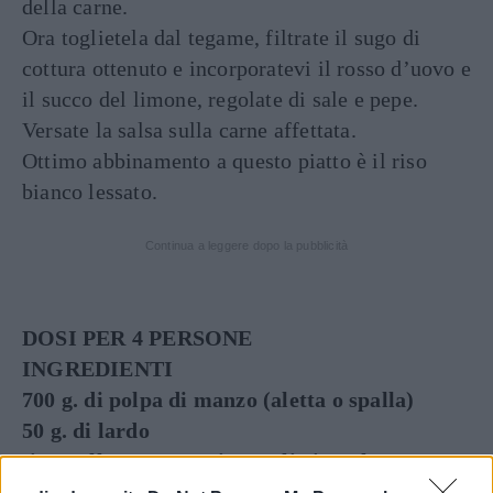
della carne.
Ora toglietela dal tegame, filtrate il sugo di
cottura ottenuto e incorporatevi il rosso d’uovo e
il succo del limone, regolate di sale e pepe.
Versate la salsa sulla carne affettata.
Ottimo abbinamento a questo piatto è il riso
bianco lessato.
Continua a leggere dopo la pubblicità
DOSI PER 4 PERSONE
INGREDIENTI
700 g. di polpa di manzo (aletta o spalla)
50 g. di lardo
timo, alloro, rosmarino, aglio in polvere
1 bicchiere di vino bianco secco