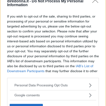
diredonna.it -
Do Not Process My Personal
Information
1 dado per brodo
1 tuorlo d’uovo
If you wish to opt-out of the sale, sharing to third parties, or
succo di 1 limone
processing of your personal or sensitive information for
olio – sale – pepe
targeted advertising by us, please use the below opt-out
section to confirm your selection. Please note that after your
opt-out request is processed you may continue seeing
VINI CONSIGLIATI
interest-based ads based on personal information utilized by
AMARONE della VALPOLICELLA
us or personal information disclosed to third parties prior to
LISON PRAMAGGIORE REFOSCO DAL
your opt-out. You may separately opt-out of the further
disclosure of your personal information by third parties on the
PEDUNCOLO ROSSO RISERVA
IAB’s list of downstream participants. This information may
BARDOLINO CHIARETTO
also be disclosed by us to third parties on the
IAB’s List of
Downstream Participants
that may further disclose it to other
AMARONE della VALPOLICELLA
third parties.
Aree di produzione: veneto diversi comuni
Please note that this website/app uses one or more Google
Personal Data Processing Opt Outs
provincia VR – affinamento: periodo minimo di
services and may gather and store information including but
not limited to your visit or usage behaviour. You may click to
invecchiamento di 2 anni a partire dal 1°
Google consents
grant or deny consent to Google and its third-party tags to
gennaio dopo la vendemmia – caratteristiche:
use your data for below specified purposes in below Google