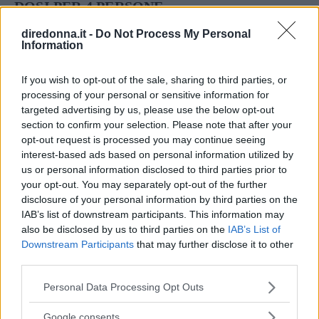
DOSI PER 4 PERSONE
diredonna.it -
Do Not Process My Personal
INGREDIENTI
Information
800 g. di carne di manzo (reale, spalla,
pancia)
If you wish to opt-out of the sale, sharing to third parties, or
processing of your personal or sensitive information for
300 g. di pomodori freschi
targeted advertising by us, please use the below opt-out
300 g. di cipolle
section to confirm your selection. Please note that after your
50 g. di strutto
opt-out request is processed you may continue seeing
interest-based ads based on personal information utilized by
1 cucchiaio di aceto
us or personal information disclosed to third parties prior to
brodo di dado
your opt-out. You may separately opt-out of the further
2 cucchiaini di paprika
disclosure of your personal information by third parties on the
IAB’s list of downstream participants. This information may
maggiorana, comino, alloro, aglio, sale, pepe
also be disclosed by us to third parties on the
IAB’s List of
Downstream Participants
that may further disclose it to other
VINI CONSIGLIATI
third parties.
BARDOLINO CHIARETTO
Please note that this website/app uses one or more Google
Personal Data Processing Opt Outs
MOLISE TINTILIA RISERVA
services and may gather and store information including but
CARMIGNANO RISERVA
not limited to your visit or usage behaviour. You may click to
Google consents