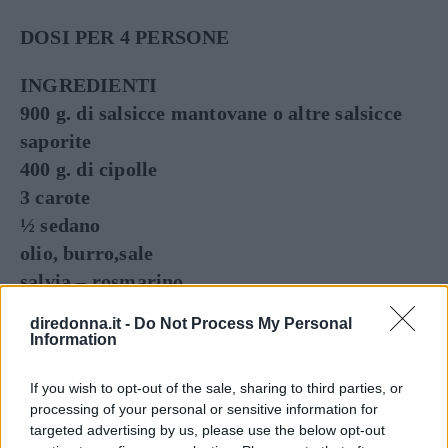
DOSI PER 4 PERSONE
INGREDIENTI
900 g. di salsicce mantovane o altre salsicce
saporite
400 g. di cipolle
3 carote
½ sedano
olio, burro,sale
salvia – rosmarino
chiodi di garofano
diredonna.it -
Do Not Process My Personal
alloro – noce moscata
Information
1 bottiglia di barolo o di altro vino molto
If you wish to opt-out of the sale, sharing to third parties, or
corposo
processing of your personal or sensitive information for
targeted advertising by us, please use the below opt-out
VINI CONSIGLIATI