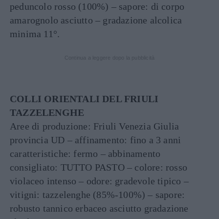
peduncolo rosso (100%) – sapore: di corpo
amarognolo asciutto – gradazione alcolica
minima 11°.
Continua a leggere dopo la pubblicità
COLLI ORIENTALI DEL FRIULI
TAZZELENGHE
Aree di produzione: Friuli Venezia Giulia
provincia UD – affinamento: fino a 3 anni
caratteristiche: fermo – abbinamento
consigliato: TUTTO PASTO – colore: rosso
violaceo intenso – odore: gradevole tipico –
vitigni: tazzelenghe (85%-100%) – sapore:
robusto tannico erbaceo asciutto gradazione