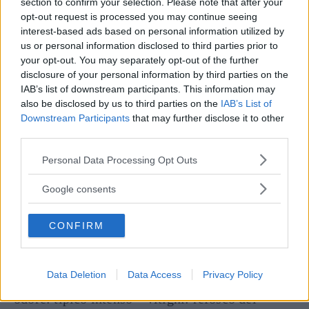
section to confirm your selection. Please note that after your
COLLI ORIENTALI DEL FRIULI REFOSCO
opt-out request is processed you may continue seeing
interest-based ads based on personal information utilized by
DAL PEDUNCOLO ROSSO
us or personal information disclosed to third parties prior to
COLLI ORIENTALI DEL FRIULI
your opt-out. You may separately opt-out of the further
TAZZELENGHE
disclosure of your personal information by third parties on the
IAB’s list of downstream participants. This information may
BRUNELLO DI MONTALCINO
also be disclosed by us to third parties on the
IAB’s List of
CARMIGNANO RISERVA
Downstream Participants
that may further disclose it to other
third parties.
COLLI ORIENTALI DEL FRIULI REFOSCO
Please note that this website/app uses one or more Google
Personal Data Processing Opt Outs
DAL PEDUNCOLO ROSSO
services and may gather and store information including but
Aree di produzione: Friuli Venezia Giulia
not limited to your visit or usage behaviour. You may click to
Google consents
provincia UD – affinamento: fino a 3 anni –
grant or deny consent to Google and its third-party tags to
use your data for below specified purposes in below Google
caratteristiche: fermo – abbinamento
CONFIRM
consent section.
consigliato: ARROSTI E FORMAGGI
STAGIONATI – colore: rubino intenso con
Data Deletion
Data Access
Privacy Policy
sfumature violacee, granato se invecchiato –
odore: tipico intenso – vitigni: refosco del